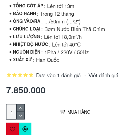
: Lên tới 13m
TỔNG CỘT ÁP
: Trong 12 tháng
BẢO HÀNH
: .../50mm (.../2")
ỐNG VÀO/RA
: Bơm Nước Biển Thả Chìm
CHỦNG LOẠI
: Lên tới 18,0m³/h
LƯU LƯỢNG
: Lên tới 40°C
NHIỆT ĐỘ NƯỚC
: 1Pha / 220V / 50Hz
NGUỒN ĐIỆN
: Hàn Quốc
XUẤT XỨ
Dựa vào 1 đánh giá.
-
Viết đánh giá
7.850.000
MUA HÀNG