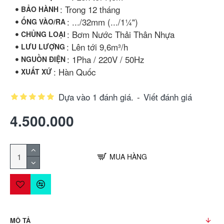
: Trong 12 tháng
BẢO HÀNH
: .../32mm (.../1¼")
ỐNG VÀO/RA
: Bơm Nước Thải Thân Nhựa
CHỦNG LOẠI
: Lên tới 9,6m³/h
LƯU LƯỢNG
: 1Pha / 220V / 50Hz
NGUỒN ĐIỆN
: Hàn Quốc
XUẤT XỨ
Dựa vào 1 đánh giá.
-
Viết đánh giá
4.500.000
MUA HÀNG
MÔ TẢ