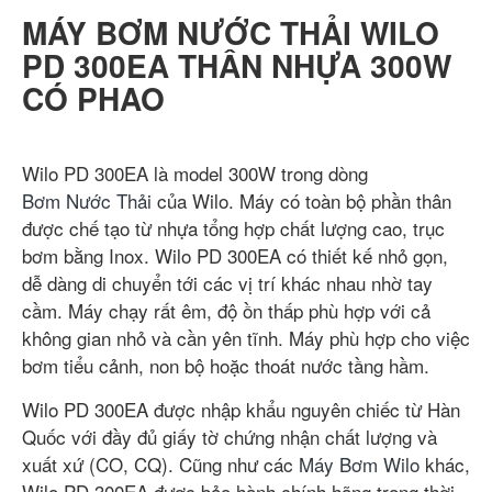
MÁY BƠM NƯỚC THẢI WILO
PD 300EA THÂN NHỰA 300W
CÓ PHAO
Wilo PD 300EA là model 300W trong dòng
Bơm Nước Thải
của Wilo. Máy có toàn bộ phần thân
được chế tạo từ nhựa tổng hợp chất lượng cao, trục
bơm bằng Inox. Wilo PD 300EA có thiết kế nhỏ gọn,
dễ dàng di chuyển tới các vị trí khác nhau nhờ tay
cầm. Máy chạy rất êm, độ ồn thấp phù hợp với cả
không gian nhỏ và cần yên tĩnh. Máy phù hợp cho việc
bơm tiểu cảnh, non bộ hoặc thoát nước tầng hầm.
Wilo PD 300EA được nhập khẩu nguyên chiếc từ Hàn
Quốc với đầy đủ giấy tờ chứng nhận chất lượng và
xuất xứ (CO, CQ). Cũng như các
Máy Bơm Wilo
khác,
Wilo PD 300EA được bảo hành chính hãng trong thời