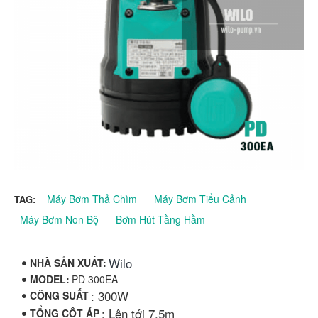
Máy Bơm Thả Chìm
Máy Bơm Tiểu Cảnh
TAG:
Máy Bơm Non Bộ
Bơm Hút Tầng Hầm
Wilo
NHÀ SẢN XUẤT:
MODEL:
PD 300EA
: 300W
CÔNG SUẤT
: Lên tới 7,5m
TỔNG CỘT ÁP