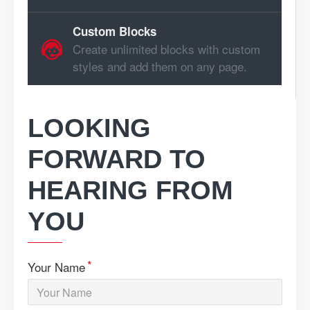
Custom Blocks
Create unlimited blocks with custom
styles and add them on any page.
LOOKING
FORWARD TO
HEARING FROM
YOU
Your Name