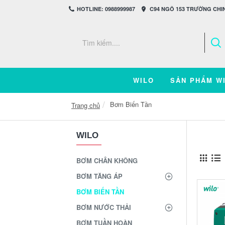
HOTLINE: 0988999987
C94 NGÕ 153 TRƯỜNG CHIN
WILO
SẢN PHẨM W
Bơm Biến Tần
Trang chủ
WILO
BƠM CHÂN KHÔNG
BƠM TĂNG ÁP
BƠM BIẾN TẦN
BƠM NƯỚC THẢI
BƠM TUẦN HOÀN