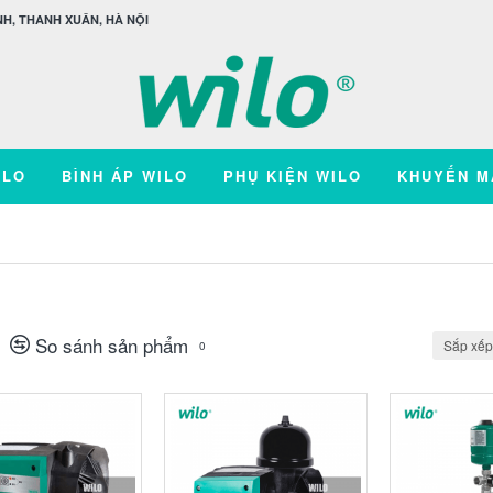
H, THANH XUÂN, HÀ NỘI
ILO
BÌNH ÁP WILO
PHỤ KIỆN WILO
KHUYẾN M
So sánh sản phẩm
Sắp xếp
0