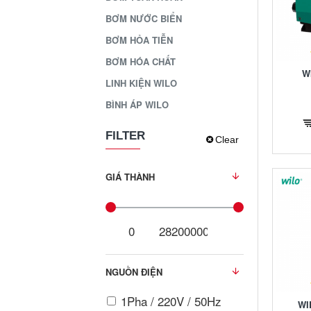
BƠM NƯỚC BIỂN
BƠM HỎA TIỄN
BƠM HÓA CHẤT
W
LINH KIỆN WILO
BÌNH ÁP WILO
FILTER
Clear
GIÁ THÀNH
NGUỒN ĐIỆN
1Pha / 220V / 50Hz
WI