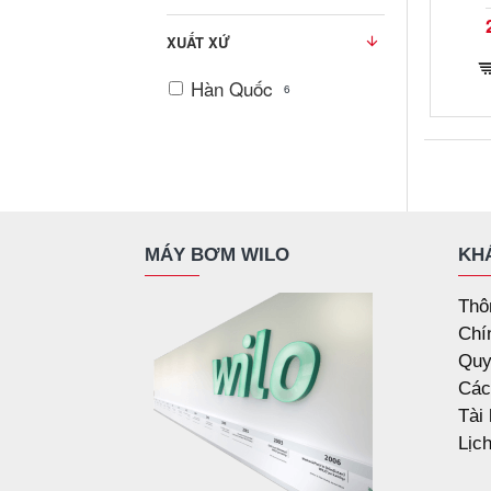
XUẤT XỨ
Hàn Quốc
6
MÁY BƠM WILO
KH
Thô
Chí
Quy
Các
Tài
Lịc