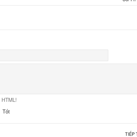
ợ HTML!
Tốt
TIẾP