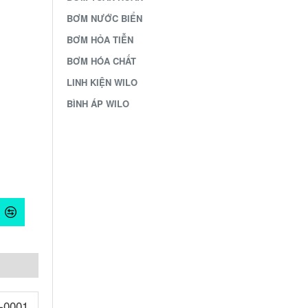
BƠM NƯỚC BIỂN
BƠM HỎA TIỄN
BƠM HÓA CHẤT
LINH KIỆN WILO
BÌNH ÁP WILO
/-0001