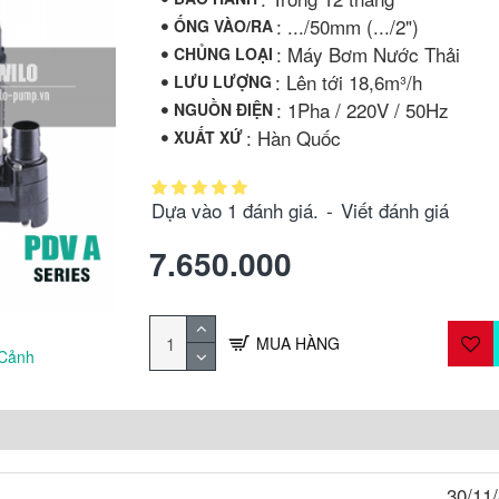
: .../50mm (.../2")
ỐNG VÀO/RA
: Máy Bơm Nước Thải
CHỦNG LOẠI
: Lên tới 18,6m³/h
LƯU LƯỢNG
: 1Pha / 220V / 50Hz
NGUỒN ĐIỆN
: Hàn Quốc
XUẤT XỨ
Dựa vào 1 đánh giá.
-
Viết đánh giá
7.650.000
MUA HÀNG
 Cảnh
30/11