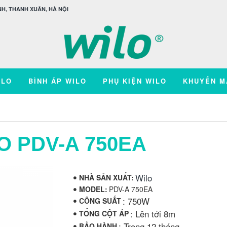
H, THANH XUÂN, HÀ NỘI
ILO
BÌNH ÁP WILO
PHỤ KIỆN WILO
KHUYẾN M
O PDV-A 750EA
Wilo
NHÀ SẢN XUẤT:
MODEL:
PDV-A 750EA
: 750W
CÔNG SUẤT
: Lên tới 8m
TỔNG CỘT ÁP
: Trong 12 tháng
BẢO HÀNH