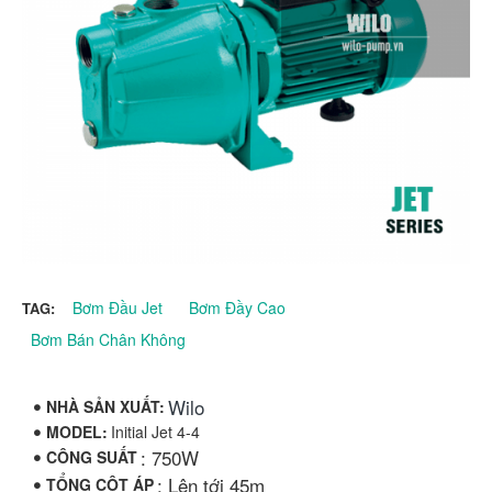
Bơm Đầu Jet
Bơm Đầy Cao
TAG:
Bơm Bán Chân Không
Wilo
NHÀ SẢN XUẤT:
MODEL:
Initial Jet 4-4
: 750W
CÔNG SUẤT
: Lên tới 45m
TỔNG CỘT ÁP