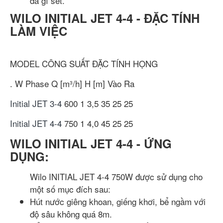
đa gỉ sét.
WILO INITIAL JET 4-4 - ĐẶC TÍNH
LÀM VIỆC
MODEL
CÔNG SUẤT
ĐẶC TÍNH
HỌNG
.
W
Phase
Q [m³/h]
H [m]
Vào
Ra
Initial JET 3-4
600
1
3,5
35
25
25
Initial JET 4-4
750
1
4,0
45
25
25
WILO INITIAL JET 4-4 - ỨNG
DỤNG:
Wilo INITIAL JET 4-4 750W được sử dụng cho
một số mục đích sau:
Hút nước giêng khoan, giếng khơi, bể ngầm với
độ sâu không quá 8m.