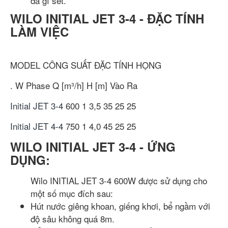
đa gỉ sét.
WILO INITIAL JET 3-4 - ĐẶC TÍNH
LÀM VIỆC
MODEL
CÔNG SUẤT
ĐẶC TÍNH
HỌNG
.
W
Phase
Q [m³/h]
H [m]
Vào
Ra
Initial JET 3-4
600
1
3,5
35
25
25
Initial JET 4-4
750
1
4,0
45
25
25
WILO INITIAL JET 3-4 - ỨNG
DỤNG:
Wilo INITIAL JET 3-4 600W được sử dụng cho
một số mục đích sau:
Hút nước giêng khoan, giếng khơi, bể ngầm với
độ sâu không quá 8m.