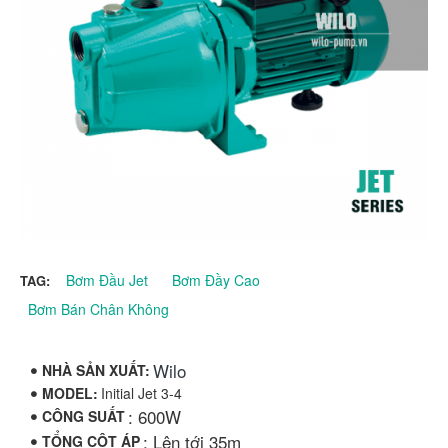
Bơm Đầu Jet
Bơm Đầy Cao
TAG:
Bơm Bán Chân Không
Wilo
NHÀ SẢN XUẤT:
MODEL:
Initial Jet 3-4
: 600W
CÔNG SUẤT
: Lên tới 35m
TỔNG CỘT ÁP