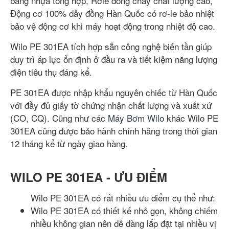
bằng nhựa tổng hợp, Rơle dòng chảy chất lượng cao,
Động cơ 100% dây đồng Hàn Quốc có rơ-le bảo nhiệt
bảo vệ động cơ khi máy hoạt động trong nhiệt độ cao.
Wilo PE 301EA tích hợp sẵn công nghệ biến tần giúp
duy trì áp lực ổn định ở đầu ra và tiết kiệm năng lượng
điện tiêu thụ đáng kể.
PE 301EA được nhập khẩu nguyên chiếc từ Hàn Quốc
với đầy đủ giấy tờ chứng nhận chất lượng và xuất xứ
(CO, CQ). Cũng như các
Máy Bơm Wilo
khác Wilo PE
301EA cũng được bảo hành chính hãng trong thời gian
12 tháng kể từ ngày giao hàng.
WILO PE 301EA - ƯU ĐIỂM
Wilo PE 301EA có rất nhiều ưu điểm cụ thể như:
Wilo PE 301EA có thiết kế nhỏ gọn, không chiếm
nhiều không gian nên dễ dàng lắp đặt tại nhiều vị