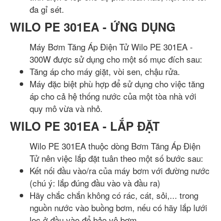
đa gỉ sét.
WILO PE 301EA - ỨNG DỤNG
Máy Bơm Tăng Áp Điện Tử Wilo PE 301EA -
300W được sử dụng cho một số mục đích sau:
Tăng áp cho máy giặt, vòi sen, chậu rửa.
Máy đặc biệt phù hợp để sử dụng cho việc tăng
áp cho cả hệ thống nước của một tòa nhà với
quy mô vừa và nhỏ.
WILO PE 301EA - LẮP ĐẶT
Wilo PE 301EA thuộc dòng Bơm Tăng Áp Điện
Tử nên việc lắp đặt tuân theo một số bước sau:
Kết nối đầu vào/ra của máy bơm với đường nước
(chú ý: lắp đúng đầu vào và đầu ra)
Hãy chắc chắn không có rác, cát, sỏi,... trong
nguồn nước vào buồng bơm, nếu có hãy lắp lưới
lọc ở đầu vào để bảo vệ bơm.