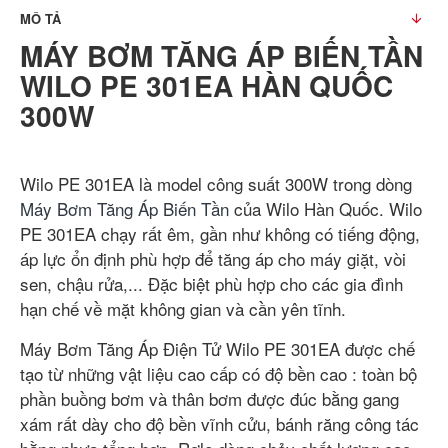
MÔ TẢ
MÁY BƠM TĂNG ÁP BIẾN TẦN
WILO PE 301EA HÀN QUỐC
300W
Wilo PE 301EA là model công suất 300W trong dòng
Máy Bơm Tăng Áp Biến Tần
của Wilo Hàn Quốc. Wilo
PE 301EA chạy rất êm, gần như không có tiếng động,
áp lực ổn định phù hợp để tăng áp cho máy giặt, vòi
sen, chậu rửa,... Đặc biệt phù hợp cho các gia đình
hạn chế về mặt không gian và cần yên tĩnh.
Máy Bơm Tăng Áp Điện Tử Wilo PE 301EA được chế
tạo từ những vật liệu cao cấp có độ bền cao : toàn bộ
phần buồng bơm và thân bơm được đúc bằng gang
xám rất dày cho độ bền vĩnh cửu, bánh răng công tác