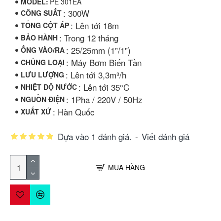
MODEL:
PE 301EA
: 300W
CÔNG SUẤT
: Lên tới 18m
TỔNG CỘT ÁP
: Trong 12 tháng
BẢO HÀNH
: 25/25mm (1"/1")
ỐNG VÀO/RA
: Máy Bơm Biến Tần
CHỦNG LOẠI
: Lên tới 3,3m³/h
LƯU LƯỢNG
: Lên tới 35°C
NHIỆT ĐỘ NƯỚC
: 1Pha / 220V / 50Hz
NGUỒN ĐIỆN
: Hàn Quốc
XUẤT XỨ
Dựa vào 1 đánh giá.
-
Viết đánh giá
MUA HÀNG