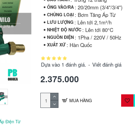
: 20/20mm (3/4"/3/4")
ỐNG VÀO/RA
: Bơm Tăng Áp Từ
CHỦNG LOẠI
: Lên tới 2,1m³/h
LƯU LƯỢNG
: Lên tới 80°C
NHIỆT ĐỘ NƯỚC
: 1Pha / 220V / 50Hz
NGUỒN ĐIỆN
: Hàn Quốc
XUẤT XỨ
Dựa vào 1 đánh giá.
-
Viết đánh giá
2.375.000
MUA HÀNG
Áp Điện Từ