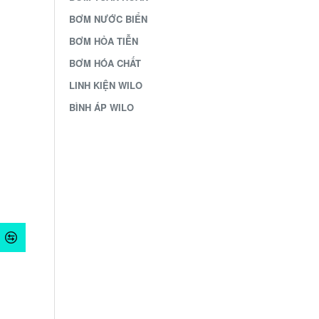
BƠM NƯỚC BIỂN
BƠM HỎA TIỄN
BƠM HÓA CHẤT
LINH KIỆN WILO
BÌNH ÁP WILO