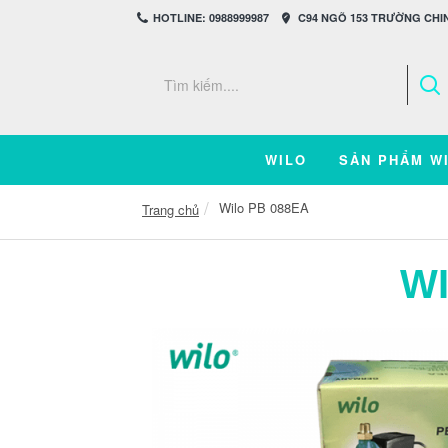
HOTLINE: 0988999987
C94 NGÕ 153 TRƯỜNG CHIN
WILO
SẢN PHẨM W
Wilo PB 088EA
Trang chủ
WI