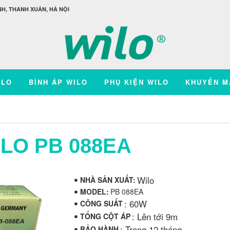
H, THANH XUÂN, HÀ NỘI
ILO
BÌNH ÁP WILO
PHỤ KIỆN WILO
KHUYẾN M
LO PB 088EA
Wilo
NHÀ SẢN XUẤT:
MODEL:
PB 088EA
: 60W
CÔNG SUẤT
: Lên tới 9m
TỔNG CỘT ÁP
: Trong 12 tháng
BẢO HÀNH