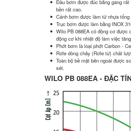
Đầu bơm được đúc bằng gang rất d
bền rất cao.
Cánh bơm được làm từ nhựa tổng h
Trục bơm được làm bằng INOX 316
Wilo PB 088EA có động cơ được q
động cơ khi nhiệt độ làm việc tăng
Phớt bơm là loại phớt Carbon - C
Rơle dòng chảy (Rơle từ) chất lượ
Toàn bộ bề mặt bên ngoài được sơn
sét.
WILO PB 088EA - ĐẶC TÍ