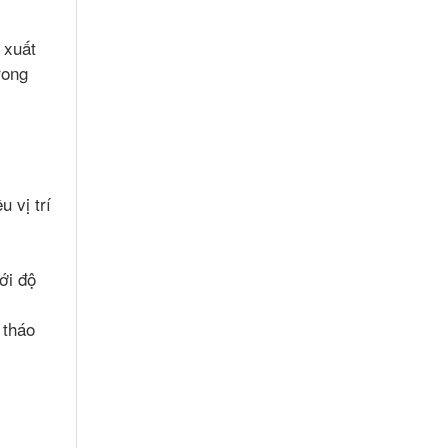
 xuất
rong
 vị trí
ới độ
 tháo