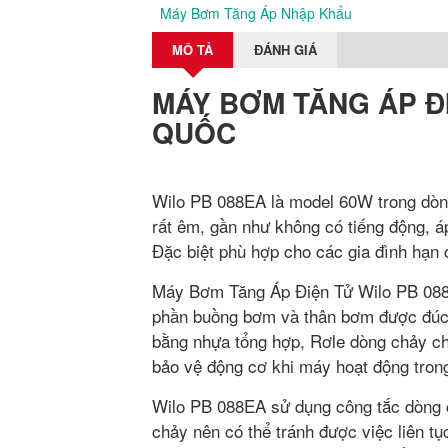
Máy Bơm Tăng Áp Nhập Khẩu
MÔ TẢ
ĐÁNH GIÁ
MÁY BƠM TĂNG ÁP Đ
QUỐC
Wilo PB 088EA là model 60W trong dò
rất êm, gần như không có tiếng động, áp
Đặc biệt phù hợp cho các gia đình hạn 
Máy Bơm Tăng Áp Điện Tử Wilo PB 088EA
phần buồng bơm và thân bơm được đúc 
bằng nhựa tổng hợp, Rơle dòng chảy ch
bảo vệ động cơ khi máy hoạt động trong
Wilo PB 088EA sử dụng công tắc dòng ch
chảy nên có thể tránh được việc liên tụ