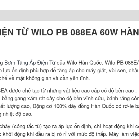
IỆN TỪ WILO PB 088EA 60W HÀN
ng
Bơm Tăng Áp Điện Từ
của Wilo Hàn Quốc. Wilo PB 088E
 lực ổn định phù hợp để tăng áp cho máy giặt, vòi sen, chậu
chế về mặt không gian và cần yên tĩnh.
 được chế tạo từ những vật liệu cao cấp có độ bền cao : 
bằng gang xám rất dày cho độ bền vĩnh cửu, bánh răng côn
ất lượng cao, Động cơ 100% dây đồng Hàn Quốc có rơ-le bả
 nhiệt độ cao.
ảy (công tắc từ) tạo ra áp lực ổn định, chỉ hoạt động khi 
c khởi động khi đầu ra bị rò rỉ với mức độ thấp. Máy làm vi