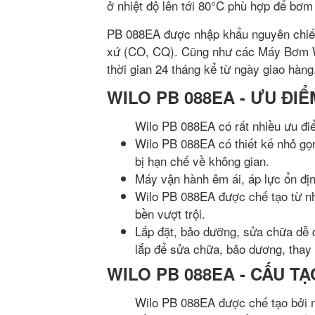
ở nhiệt độ lên tới 80°C phù hợp để bơm
PB 088EA được nhập khẩu nguyên chiếc
xứ (CO, CQ). Cũng như các
Máy Bơm 
thời gian 24 tháng kể từ ngày giao hàng
WILO PB 088EA - ƯU ĐIỂ
Wilo PB 088EA có rất nhiều ưu đi
Wilo PB 088EA có thiết kế nhỏ gọn
bị hạn chế về không gian.
Máy vận hành êm ái, áp lực ổn định
Wilo PB 088EA được chế tạo từ nh
bền vượt trội.
Lắp đặt, bảo dưỡng, sửa chữa dễ d
lắp để sửa chữa, bảo dương, thay t
WILO PB 088EA - CẤU TẠ
Wilo PB 088EA được chế tạo bởi n