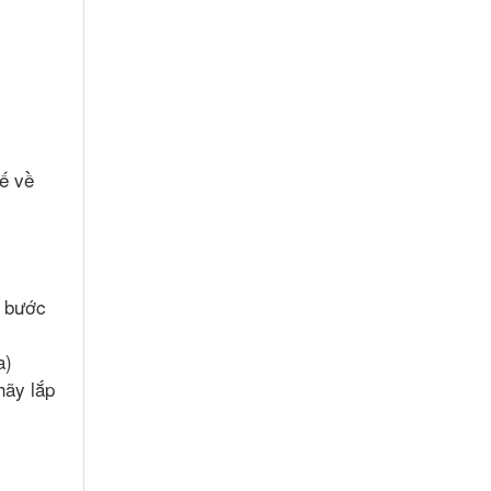
hế về
ố bước
a)
hãy lắp