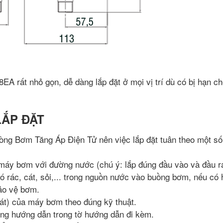
EA rất nhỏ gọn, dễ dàng lắp đặt ở mọi vị trí dù có bị hạn c
LẮP ĐẶT
òng Bơm Tăng Áp Điện Tử nên việc lắp đặt tuân theo một s
 máy bơm với đường nước (chú ý: lắp đúng đầu vào và đầu r
 rác, cát, sỏi,... trong nguồn nước vào buồng bơm, nếu có 
bảo vệ bơm.
mát) của máy bơm theo đúng kỹ thuật.
úng hướng dẫn trong tờ hướng dẫn đi kèm.