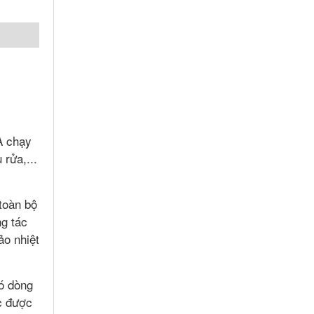
A chạy
 rửa,...
toàn bộ
g tác
o nhiệt
có dòng
ệc được