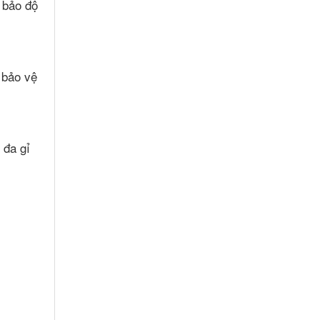
 bảo độ
 bảo vệ
 đa gỉ