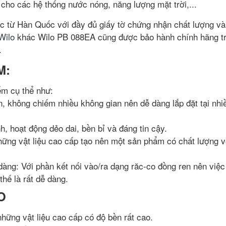
 cho các hệ thống nước nóng, năng lượng mặt trời,...
 từ Hàn Quốc với đầy đủ giấy tờ chứng nhận chất lượng và
Wilo
khác Wilo PB 088EA cũng được bảo hành chính hãng t
.
M:
ểm cụ thể như:
, không chiếm nhiều không gian nên dễ dàng lắp đặt tại nhiều
, hoạt động dẻo dai, bền bỉ và đáng tin cậy.
ững vật liệu cao cấp tạo nên một sản phẩm có chất lượng v
àng: Với phần kết nối vào/ra dạng răc-co đồng ren nên việc
hế là rất dễ dàng.
O
hững vật liệu cao cấp có độ bền rất cao.