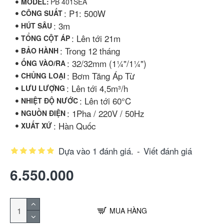
MODEL:
PB 401SEA
: P1: 500W
CÔNG SUẤT
: 3m
HÚT SÂU
: Lên tới 21m
TỔNG CỘT ÁP
: Trong 12 tháng
BẢO HÀNH
: 32/32mm (1¼"/1¼")
ỐNG VÀO/RA
: Bơm Tăng Áp Từ
CHỦNG LOẠI
: Lên tới 4,5m³/h
LƯU LƯỢNG
: Lên tới 60°C
NHIỆT ĐỘ NƯỚC
: 1Pha / 220V / 50Hz
NGUỒN ĐIỆN
: Hàn Quốc
XUẤT XỨ
Dựa vào 1 đánh giá.
-
Viết đánh giá
6.550.000
MUA HÀNG