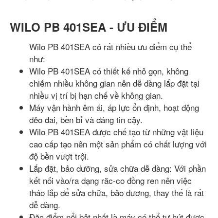
WILO PB 401SEA - ƯU ĐIỂM
Wilo PB 401SEA có rất nhiều ưu điểm cụ thể
như:
Wilo PB 401SEA có thiết kế nhỏ gọn, không
chiếm nhiều không gian nên dễ dàng lắp đặt tại
nhiều vị trí bị hạn chế về không gian.
Máy vận hành êm ái, áp lực ổn định, hoạt động
dẻo dai, bền bỉ và đáng tin cậy.
Wilo PB 401SEA được chế tạo từ những vật liệu
cao cấp tạo nên một sản phẩm có chất lượng với
độ bền vượt trội.
Lắp đặt, bảo dưỡng, sửa chữa dễ dàng: Với phần
kết nối vào/ra dạng răc-co đồng ren nên việc
tháo lắp để sửa chữa, bảo dương, thay thế là rất
dễ dàng.
Đặc điểm nổi bật nhất là máy có thể tự hút được