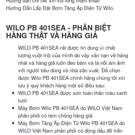
Hướng dẫn chi tiết xin vui lòng tham khảo
Hướng Dẫn Lắp Đặt Bơm Tăng Áp Điện Tử Wilo
.
WILO PB 401SEA - PHÂN BIỆT
HÀNG THẬT VÀ HÀNG GIẢ
WILO PB 401SEA rất được tin dùng vì chất
lượng vuột trội của mình do vậy vấn nạn về hàng
nhái và hàng giả luôn đeo bám và là nỗi ám ảnh
với người tiêu dùng và nhà sản xuất. Để chọn
được Wilo PB 401SEA chính hãng chúng tôi xin
lưu ý quý khách hàng một số điều sau:
WILO PB 401SEA được sơn toàn thân màu xanh
tươi.
Máy Bơm Wilo PB 401SEA do WILO Việt Nam
phân phối có tem chống hàng giả.
Máy Bơm Tăng Áp Điện Tử Wilo PB 401SEA do
WILO
Việt Nam phân phối có đóng dấu đỏ trên