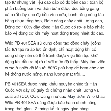
tạo từ những vật liệu cao cấp có độ bền cao : toàn bộ
phần buồng bơm và thân bơm được đúc bằng gang
xám rất dày cho độ bền vĩnh cửu, bánh răng công tác
bằng nhựa tổng hợp, Rơle dòng chảy chất lượng cao,
Động cơ 100% dây đồng Hàn Quốc có rơ-le bảo nhiệt
bảo vệ động cơ khi máy hoạt động trong nhiệt độ cao.
Wilo PB 401SEA sử dụng công tắc dòng chảy (công
tắc từ) tạo ra áp lực ổn định, chỉ hoạt động khi có
dòng chảy nên có thể tránh được việc liên tục khởi
động khi đầu ra bị rò rỉ với mức độ thấp. Máy làm việc
được ở nhiệt độ lên tới 80°C phù hợp để bơm cho các
hệ thống nước nóng, năng lượng mặt trời,...
PB 401SEA được nhập khẩu nguyên chiếc từ Hàn
Quốc với đầy đủ giấy tờ chứng nhận chất lượng và
xuất xứ (CO, CQ). Cũng như các
Máy Bơm Wilo
khác
Wilo PB 401SEA cũng được bảo hành chính hãng
trong thời gian 12 tháng kể từ ngày giao hàng.