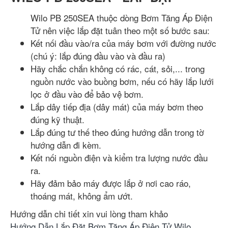
Wilo PB 250SEA thuộc dòng Bơm Tăng Áp Điện
Tử nên việc lắp đặt tuân theo một số bước sau:
Kết nối đầu vào/ra của máy bơm với đường nước
(chú ý: lắp đúng đầu vào và đầu ra)
Hãy chắc chắn không có rác, cát, sỏi,... trong
nguồn nước vào buồng bơm, nếu có hãy lắp lưới
lọc ở đầu vào để bảo vệ bơm.
Lắp dây tiếp địa (dây mát) của máy bơm theo
đúng kỹ thuật.
Lắp đúng tư thế theo đúng hướng dẫn trong tờ
hướng dẫn đi kèm.
Kết nối nguồn điện và kiểm tra lượng nước đầu
ra.
Hãy đảm bảo máy được lắp ở nơi cao ráo,
thoáng mát, không ẩm ướt.
Hướng dẫn chi tiết xin vui lòng tham khảo
Hướng Dẫn Lắp Đặt Bơm Tăng Áp Điện Tử Wilo
.