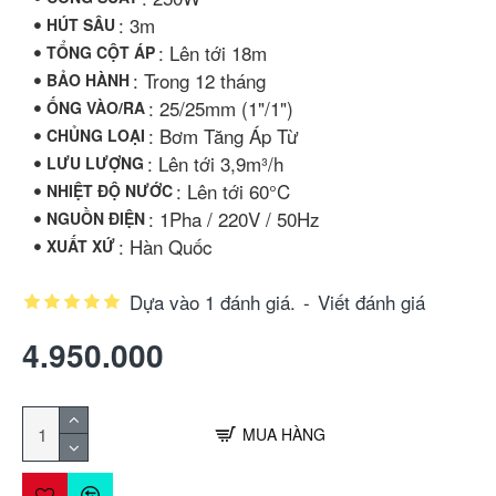
: 3m
HÚT SÂU
: Lên tới 18m
TỔNG CỘT ÁP
: Trong 12 tháng
BẢO HÀNH
: 25/25mm (1"/1")
ỐNG VÀO/RA
: Bơm Tăng Áp Từ
CHỦNG LOẠI
: Lên tới 3,9m³/h
LƯU LƯỢNG
: Lên tới 60°C
NHIỆT ĐỘ NƯỚC
: 1Pha / 220V / 50Hz
NGUỒN ĐIỆN
: Hàn Quốc
XUẤT XỨ
Dựa vào 1 đánh giá.
-
Viết đánh giá
4.950.000
MUA HÀNG