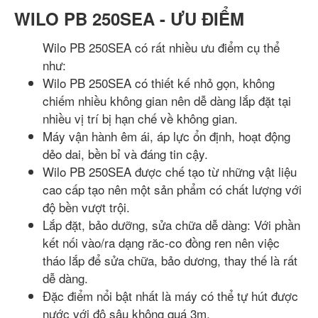
WILO PB 250SEA - ƯU ĐIỂM
Wilo PB 250SEA có rất nhiều ưu điểm cụ thể
như:
Wilo PB 250SEA có thiết kế nhỏ gọn, không
chiếm nhiều không gian nên dễ dàng lắp đặt tại
nhiều vị trí bị hạn chế về không gian.
Máy vận hành êm ái, áp lực ổn định, hoạt động
dẻo dai, bền bỉ và đáng tin cậy.
Wilo PB 250SEA được chế tạo từ những vật liệu
cao cấp tạo nên một sản phẩm có chất lượng với
độ bền vượt trội.
Lắp đặt, bảo dưỡng, sửa chữa dễ dàng: Với phần
kết nối vào/ra dạng răc-co đồng ren nên việc
tháo lắp để sửa chữa, bảo dương, thay thế là rất
dễ dàng.
Đặc điểm nổi bật nhất là máy có thể tự hút được
nước với độ sâu không quá 3m.