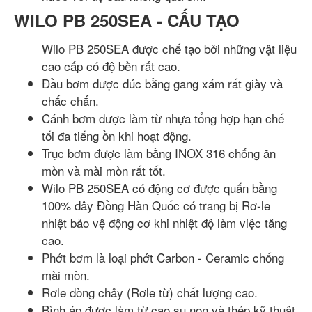
WILO PB 250SEA - CẤU TẠO
Wilo PB 250SEA được chế tạo bởi những vật liệu
cao cấp có độ bền rất cao.
Đầu bơm được đúc bằng gang xám rất giày và
chắc chắn.
Cánh bơm được làm từ nhựa tổng hợp hạn chế
tối đa tiếng ồn khi hoạt động.
Trục bơm được làm bằng INOX 316 chống ăn
mòn và mài mòn rất tốt.
Wilo PB 250SEA có động cơ được quấn bằng
100% dây Đồng Hàn Quốc có trang bị Rơ-le
nhiệt bảo vệ động cơ khi nhiệt độ làm việc tăng
cao.
Phớt bơm là loại phớt Carbon - Ceramic chống
mài mòn.
Rơle dòng chảy (Rơle từ) chất lượng cao.
Bình áp được làm từ cao su non và thép kỹ thuật