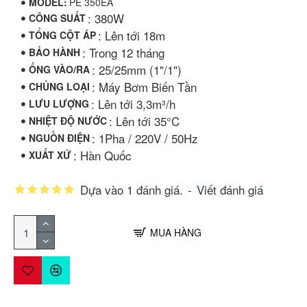
MODEL:
PE 350EA
: 380W
CÔNG SUẤT
: Lên tới 18m
TỔNG CỘT ÁP
: Trong 12 tháng
BẢO HÀNH
: 25/25mm (1"/1")
ỐNG VÀO/RA
: Máy Bơm Biến Tần
CHỦNG LOẠI
: Lên tới 3,3m³/h
LƯU LƯỢNG
: Lên tới 35°C
NHIỆT ĐỘ NƯỚC
: 1Pha / 220V / 50Hz
NGUỒN ĐIỆN
: Hàn Quốc
XUẤT XỨ
Dựa vào 1 đánh giá.
-
Viết đánh giá
MUA HÀNG