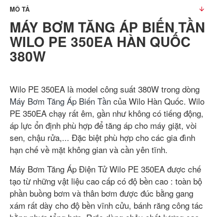
MÔ TẢ
MÁY BƠM TĂNG ÁP BIẾN TẦN
WILO PE 350EA HÀN QUỐC
380W
Wilo PE 350EA là model công suất 380W trong dòng
Máy Bơm Tăng Áp Biến Tần
của Wilo Hàn Quốc. Wilo
PE 350EA chạy rất êm, gần như không có tiếng động,
áp lực ổn định phù hợp để tăng áp cho máy giặt, vòi
sen, chậu rửa,... Đặc biệt phù hợp cho các gia đình
hạn chế về mặt không gian và cần yên tĩnh.
Máy Bơm Tăng Áp Điện Tử Wilo PE 350EA được chế
tạo từ những vật liệu cao cấp có độ bền cao : toàn bộ
phần buồng bơm và thân bơm được đúc bằng gang
xám rất dày cho độ bền vĩnh cửu, bánh răng công tác