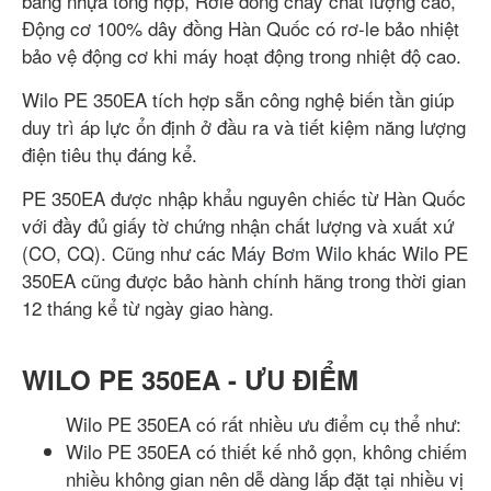
bằng nhựa tổng hợp, Rơle dòng chảy chất lượng cao,
Động cơ 100% dây đồng Hàn Quốc có rơ-le bảo nhiệt
bảo vệ động cơ khi máy hoạt động trong nhiệt độ cao.
Wilo PE 350EA tích hợp sẵn công nghệ biến tần giúp
duy trì áp lực ổn định ở đầu ra và tiết kiệm năng lượng
điện tiêu thụ đáng kể.
PE 350EA được nhập khẩu nguyên chiếc từ Hàn Quốc
với đầy đủ giấy tờ chứng nhận chất lượng và xuất xứ
(CO, CQ). Cũng như các
Máy Bơm Wilo
khác Wilo PE
350EA cũng được bảo hành chính hãng trong thời gian
12 tháng kể từ ngày giao hàng.
WILO PE 350EA - ƯU ĐIỂM
Wilo PE 350EA có rất nhiều ưu điểm cụ thể như:
Wilo PE 350EA có thiết kế nhỏ gọn, không chiếm
nhiều không gian nên dễ dàng lắp đặt tại nhiều vị