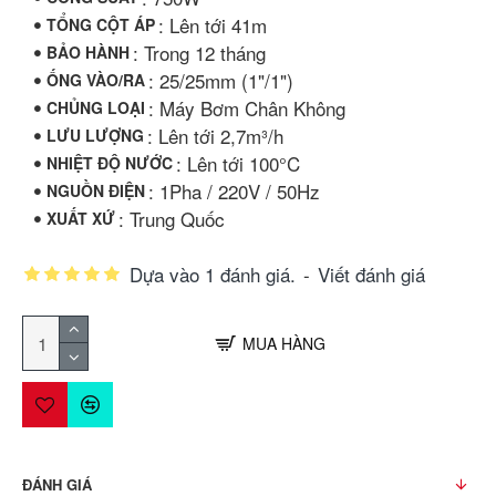
: Lên tới 41m
TỔNG CỘT ÁP
: Trong 12 tháng
BẢO HÀNH
: 25/25mm (1"/1")
ỐNG VÀO/RA
: Máy Bơm Chân Không
CHỦNG LOẠI
: Lên tới 2,7m³/h
LƯU LƯỢNG
: Lên tới 100°C
NHIỆT ĐỘ NƯỚC
: 1Pha / 220V / 50Hz
NGUỒN ĐIỆN
: Trung Quốc
XUẤT XỨ
Dựa vào 1 đánh giá.
-
Viết đánh giá
MUA HÀNG
ĐÁNH GIÁ