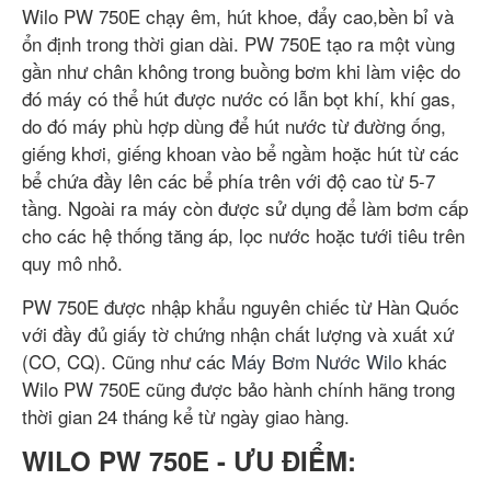
Wilo PW 750E chạy êm, hút khoe, đẩy cao,bền bỉ và
ổn định trong thời gian dài. PW 750E tạo ra một vùng
gần như chân không trong buồng bơm khi làm việc do
đó máy có thể hút được nước có lẫn bọt khí, khí gas,
do đó máy phù hợp dùng để hút nước từ đường ống,
giếng khơi, giếng khoan vào bể ngầm hoặc hút từ các
bể chứa đầy lên các bể phía trên với độ cao từ 5-7
tầng. Ngoài ra máy còn được sử dụng để làm bơm cấp
cho các hệ thống tăng áp, lọc nước hoặc tưới tiêu trên
quy mô nhỏ.
PW 750E được nhập khẩu nguyên chiếc từ Hàn Quốc
với đầy đủ giấy tờ chứng nhận chất lượng và xuất xứ
(CO, CQ). Cũng như các
Máy Bơm Nước Wilo
khác
Wilo PW 750E cũng được bảo hành chính hãng trong
thời gian 24 tháng kể từ ngày giao hàng.
WILO PW 750E - ƯU ĐIỂM: