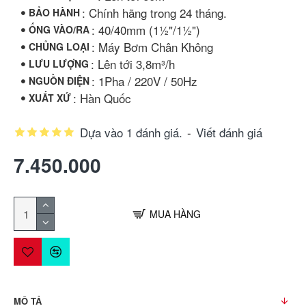
: Chính hãng trong 24 tháng.
BẢO HÀNH
: 40/40mm (1½"/1½")
ỐNG VÀO/RA
: Máy Bơm Chân Không
CHỦNG LOẠI
: Lên tới 3,8m³/h
LƯU LƯỢNG
: 1Pha / 220V / 50Hz
NGUỒN ĐIỆN
: Hàn Quốc
XUẤT XỨ
Dựa vào 1 đánh giá.
-
Viết đánh giá
7.450.000
MUA HÀNG
MÔ TẢ