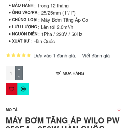
: Trong 12 tháng
BẢO HÀNH
: 25/25mm (1"/1")
ỐNG VÀO/RA
: Máy Bơm Tăng Áp Cơ
CHỦNG LOẠI
: Lên tới 2,0m³/h
LƯU LƯỢNG
: 1Pha / 220V / 50Hz
NGUỒN ĐIỆN
: Hàn Quốc
XUẤT XỨ
Dựa vào 1 đánh giá.
-
Viết đánh giá
MUA HÀNG
MÔ TẢ
MÁY BƠM TĂNG ÁP WILO PW