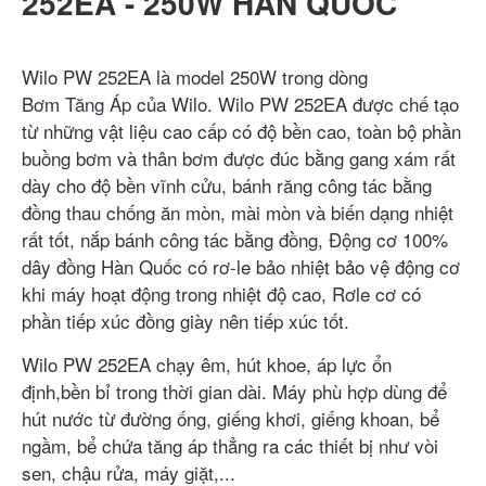
252EA - 250W HÀN QUỐC
Wilo PW 252EA là model 250W trong dòng
Bơm Tăng Áp
của Wilo. Wilo PW 252EA được chế tạo
từ những vật liệu cao cấp có độ bền cao, toàn bộ phần
buồng bơm và thân bơm được đúc bằng gang xám rất
dày cho độ bền vĩnh cửu, bánh răng công tác bằng
đồng thau chống ăn mòn, mài mòn và biến dạng nhiệt
rất tốt, nắp bánh công tác bằng đồng, Động cơ 100%
dây đồng Hàn Quốc có rơ-le bảo nhiệt bảo vệ động cơ
khi máy hoạt động trong nhiệt độ cao, Rơle cơ có
phần tiếp xúc đồng giày nên tiếp xúc tốt.
Wilo PW 252EA chạy êm, hút khoe, áp lực ổn
định,bền bỉ trong thời gian dài. Máy phù hợp dùng để
hút nước từ đường ống, giếng khơi, giếng khoan, bể
ngầm, bể chứa tăng áp thẳng ra các thiết bị như vòi
sen, chậu rửa, máy giặt,...