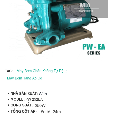
Máy Bơm Chân Không Tự Động
TAG:
Máy Bơm Tăng Áp Cơ
Wilo
NHÀ SẢN XUẤT:
MODEL:
PW 252EA
: 250W
CÔNG SUẤT
: Lên tới 24m
TỔNG CỘT ÁP