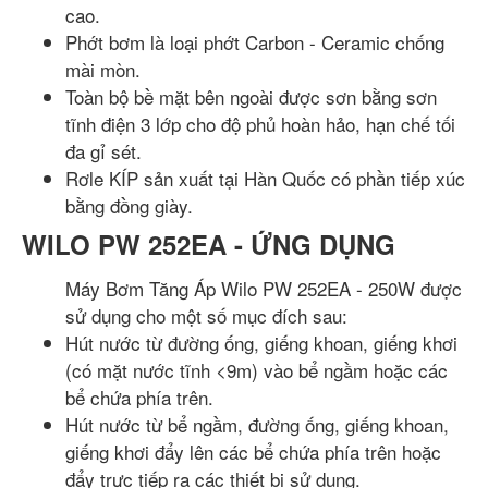
cao.
Phớt bơm là loại phớt Carbon - Ceramic chống
mài mòn.
Toàn bộ bề mặt bên ngoài được sơn bằng sơn
tĩnh điện 3 lớp cho độ phủ hoàn hảo, hạn chế tối
đa gỉ sét.
Rơle KÍP sản xuất tại Hàn Quốc có phần tiếp xúc
bằng đồng giày.
WILO PW 252EA - ỨNG DỤNG
Máy Bơm Tăng Áp Wilo PW 252EA - 250W được
sử dụng cho một số mục đích sau:
Hút nước từ đường ống, giếng khoan, giếng khơi
(có mặt nước tĩnh <9m) vào bể ngầm hoặc các
bể chứa phía trên.
Hút nước từ bể ngầm, đường ống, giếng khoan,
giếng khơi đẩy lên các bể chứa phía trên hoặc
đẩy trực tiếp ra các thiết bị sử dụng.