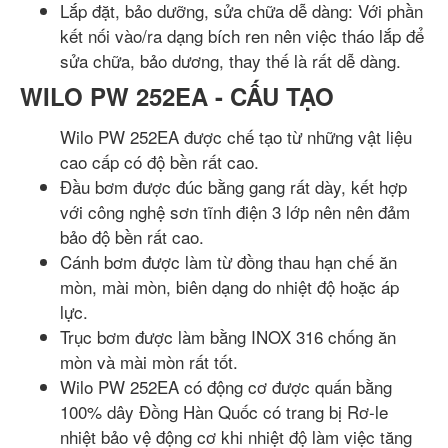
Lắp đặt, bảo dưỡng, sửa chữa dễ dàng: Với phần
kết nối vào/ra dạng bích ren nên việc tháo lắp để
sửa chữa, bảo dương, thay thế là rất dễ dàng.
WILO PW 252EA - CẤU TẠO
Wilo PW 252EA được chế tạo từ những vật liệu
cao cấp có độ bền rất cao.
Đầu bơm được đúc bằng gang rất dày, kết hợp
với công nghệ sơn tĩnh điện 3 lớp nên nên đảm
bảo độ bền rất cao.
Cánh bơm được làm từ đồng thau hạn chế ăn
mòn, mài mòn, biên dạng do nhiệt độ hoặc áp
lực.
Trục bơm được làm bằng INOX 316 chống ăn
mòn và mài mòn rất tốt.
Wilo PW 252EA có động cơ được quấn bằng
100% dây Đồng Hàn Quốc có trang bị Rơ-le
nhiệt bảo vệ động cơ khi nhiệt độ làm việc tăng