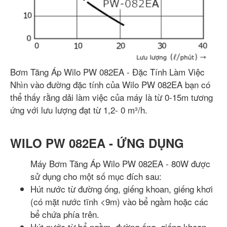
Bơm Tăng Áp Wilo PW 082EA - Đặc Tính Làm Việc
Nhìn vào đường đặc tính của Wilo PW 082EA bạn có
thể thấy rằng dải làm việc của máy là từ 0-15m tương
ứng với lưu lượng đạt từ 1,2- 0 m³/h.
WILO PW 082EA - ỨNG DỤNG
Máy Bơm Tăng Áp Wilo PW 082EA - 80W được
sử dụng cho một số mục đích sau:
Hút nước từ đường ống, giếng khoan, giếng khơi
(có mặt nước tĩnh <9m) vào bể ngầm hoặc các
bể chứa phía trên.
Hút nước từ bể ngầm, đường ống, giếng khoan,