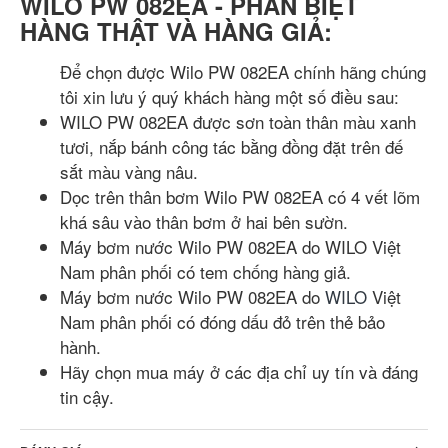
WILO PW 082EA - PHÂN BIỆT
HÀNG THẬT VÀ HÀNG GIẢ:
Để chọn được Wilo PW 082EA chính hãng chúng
tôi xin lưu ý quý khách hàng một số điều sau:
WILO PW 082EA được sơn toàn thân màu xanh
tươi, nắp bánh công tác bằng đồng đặt trên đế
sắt màu vàng nâu.
Dọc trên thân bơm Wilo PW 082EA có 4 vết lõm
khá sâu vào thân bơm ở hai bên sườn.
Máy bơm nước Wilo PW 082EA do WILO Việt
Nam phân phối có tem chống hàng giả.
Máy bơm nước Wilo PW 082EA do
WILO
Việt
Nam phân phối có đóng dấu đỏ trên thẻ bảo
hành.
Hãy chọn mua máy ở các địa chỉ uy tín và đáng
tin cậy.