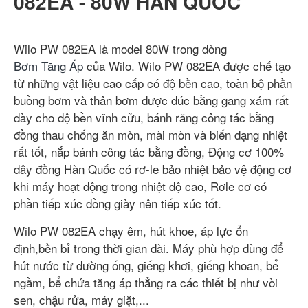
082EA - 80W HÀN QUỐC
Wilo PW 082EA là model 80W trong dòng
Bơm Tăng Áp
của Wilo. Wilo PW 082EA được chế tạo
từ những vật liệu cao cấp có độ bền cao, toàn bộ phần
buồng bơm và thân bơm được đúc bằng gang xám rất
dày cho độ bền vĩnh cửu, bánh răng công tác bằng
đồng thau chống ăn mòn, mài mòn và biến dạng nhiệt
rất tốt, nắp bánh công tác bằng đồng, Động cơ 100%
dây đồng Hàn Quốc có rơ-le bảo nhiệt bảo vệ động cơ
khi máy hoạt động trong nhiệt độ cao, Rơle cơ có
phần tiếp xúc đồng giày nên tiếp xúc tốt.
Wilo PW 082EA chạy êm, hút khoe, áp lực ổn
định,bền bỉ trong thời gian dài. Máy phù hợp dùng để
hút nước từ đường ống, giếng khơi, giếng khoan, bể
ngầm, bể chứa tăng áp thẳng ra các thiết bị như vòi
sen, chậu rửa, máy giặt,...