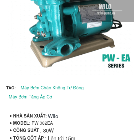
Máy Bơm Chân Không Tự Động
TAG:
Máy Bơm Tăng Áp Cơ
Wilo
NHÀ SẢN XUẤT:
MODEL:
PW 082EA
: 80W
CÔNG SUẤT
: Lên tới 15m
TỔNG CỘT ÁP