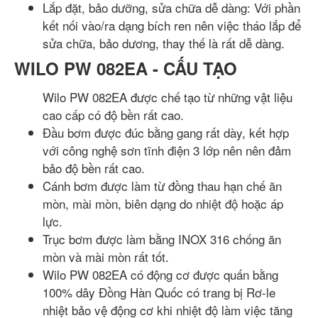
Lắp đặt, bảo dưỡng, sửa chữa dễ dàng: Với phần
kết nối vào/ra dạng bích ren nên việc tháo lắp để
sửa chữa, bảo dương, thay thế là rất dễ dàng.
WILO PW 082EA - CẤU TẠO
Wilo PW 082EA được chế tạo từ những vật liệu
cao cấp có độ bền rất cao.
Đầu bơm được đúc bằng gang rất dày, kết hợp
với công nghệ sơn tĩnh điện 3 lớp nên nên đảm
bảo độ bền rất cao.
Cánh bơm được làm từ đồng thau hạn chế ăn
mòn, mài mòn, biên dạng do nhiệt độ hoặc áp
lực.
Trục bơm được làm bằng INOX 316 chống ăn
mòn và mài mòn rất tốt.
Wilo PW 082EA có động cơ được quấn bằng
100% dây Đồng Hàn Quốc có trang bị Rơ-le
nhiệt bảo vệ động cơ khi nhiệt độ làm việc tăng