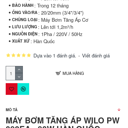
: Trong 12 tháng
BẢO HÀNH
: 20/20mm (3/4"/3/4")
ỐNG VÀO/RA
: Máy Bơm Tăng Áp Cơ
CHỦNG LOẠI
: Lên tới 1,2m³/h
LƯU LƯỢNG
: 1Pha / 220V / 50Hz
NGUỒN ĐIỆN
: Hàn Quốc
XUẤT XỨ
Dựa vào 1 đánh giá.
-
Viết đánh giá
MUA HÀNG
MÔ TẢ
MÁY BƠM TĂNG ÁP WILO PW