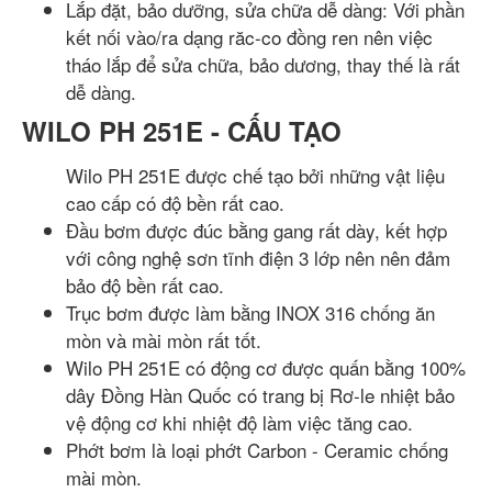
Lắp đặt, bảo dưỡng, sửa chữa dễ dàng: Với phần
kết nối vào/ra dạng răc-co đồng ren nên việc
tháo lắp để sửa chữa, bảo dương, thay thế là rất
dễ dàng.
WILO PH 251E - CẤU TẠO
Wilo PH 251E được chế tạo bởi những vật liệu
cao cấp có độ bền rất cao.
Đầu bơm được đúc bằng gang rất dày, kết hợp
với công nghệ sơn tĩnh điện 3 lớp nên nên đảm
bảo độ bền rất cao.
Trục bơm được làm bằng INOX 316 chống ăn
mòn và mài mòn rất tốt.
Wilo PH 251E có động cơ được quấn bằng 100%
dây Đồng Hàn Quốc có trang bị Rơ-le nhiệt bảo
vệ động cơ khi nhiệt độ làm việc tăng cao.
Phớt bơm là loại phớt Carbon - Ceramic chống
mài mòn.