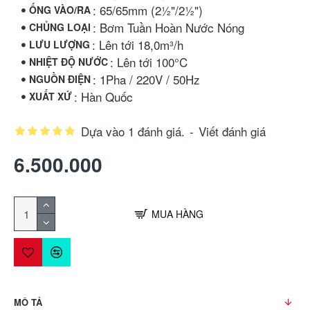
: 65/65mm (2½"/2½")
ỐNG VÀO/RA
: Bơm Tuần Hoàn Nước Nóng
CHỦNG LOẠI
: Lên tới 18,0m³/h
LƯU LƯỢNG
: Lên tới 100°C
NHIỆT ĐỘ NƯỚC
: 1Pha / 220V / 50Hz
NGUỒN ĐIỆN
: Hàn Quốc
XUẤT XỨ
Dựa vào 1 đánh giá.
-
Viết đánh giá
6.500.000
MUA HÀNG
MÔ TẢ