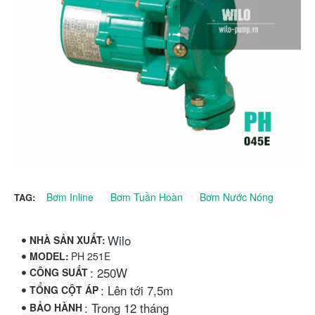
Bơm Inline
Bơm Tuần Hoàn
Bơm Nước Nóng
TAG:
Wilo
NHÀ SẢN XUẤT:
MODEL:
PH 251E
: 250W
CÔNG SUẤT
: Lên tới 7,5m
TỔNG CỘT ÁP
: Trong 12 tháng
BẢO HÀNH