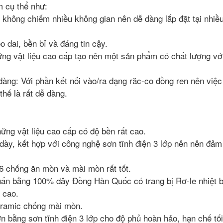
m cụ thể như:
không chiếm nhiều không gian nên dễ dàng lắp đặt tại nhiều 
 dai, bền bỉ và đáng tin cậy.
ng vật liệu cao cấp tạo nên một sản phẩm có chất lượng vớ
àng: Với phần kết nối vào/ra dạng răc-co đồng ren nên việc
hế là rất dễ dàng.
ng vật liệu cao cấp có độ bền rất cao.
ày, kết hợp với công nghệ sơn tĩnh điện 3 lớp nên nên đảm
 chống ăn mòn và mài mòn rất tốt.
ấn bằng 100% dây Đồng Hàn Quốc có trang bị Rơ-le nhiệt 
 cao.
eramic chống mài mòn.
 bằng sơn tĩnh điện 3 lớp cho độ phủ hoàn hảo, hạn chế tối