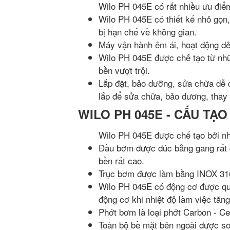
Wilo PH 045E có rất nhiều ưu điể
Wilo PH 045E có thiết kế nhỏ gọn, 
bị hạn chế về không gian.
Máy vận hành êm ái, hoạt động dẻo
Wilo PH 045E được chế tạo từ nhữ
bền vượt trội.
Lắp đặt, bảo dưỡng, sửa chữa dễ d
lắp để sửa chữa, bảo dương, thay t
WILO PH 045E - CẤU TẠO
Wilo PH 045E được chế tạo bởi nhữ
Đầu bơm được đúc bằng gang rất d
bền rất cao.
Trục bơm được làm bằng INOX 316
Wilo PH 045E có động cơ được qu
động cơ khi nhiệt độ làm việc tăng
Phớt bơm là loại phớt Carbon - C
Toàn bộ bề mặt bên ngoài được sơn