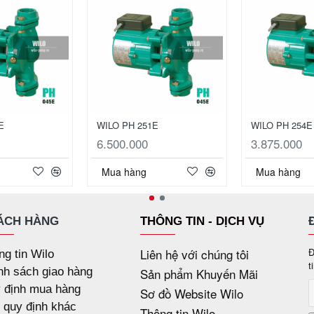
E
WILO PH 251E
WILO PH 254E
6.500.000
3.875.000
Mua hàng
Mua hàng
ÁCH HÀNG
THÔNG TIN - DỊCH VỤ
Liên hệ với chúng tôi
Đ
ng tin Wilo
t
nh sách giao hàng
Sản phẩm Khuyến Mãi
 định mua hàng
Sơ đồ Website Wilo
 quy định khác
Thông tin Wilo