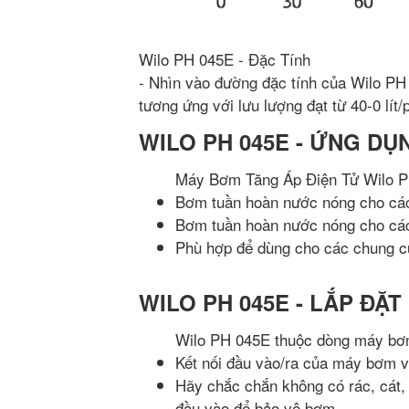
Wilo PH 045E - Đặc Tính
- Nhìn vào đường đặc tính của Wilo PH 
tương ứng với lưu lượng đạt từ 40-0 lít/
WILO PH 045E - ỨNG DỤ
Máy Bơm Tăng Áp Điện Tử Wilo P
Bơm tuần hoàn nước nóng cho các 
Bơm tuần hoàn nước nóng cho các
Phù hợp để dùng cho các chung cư
WILO PH 045E - LẮP ĐẶT
Wilo PH 045E thuộc dòng máy bơm 
Kết nối đầu vào/ra của máy bơm v
Hãy chắc chắn không có rác, cát, 
đầu vào để bảo vệ bơm.