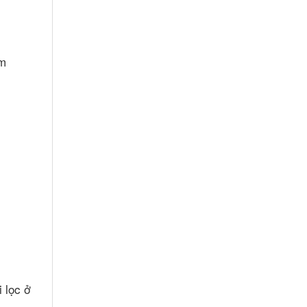
5m
 lọc ở