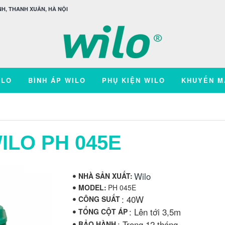
H, THANH XUÂN, HÀ NỘI
ILO
BÌNH ÁP WILO
PHỤ KIỆN WILO
KHUYẾN M
ILO PH 045E
Wilo
NHÀ SẢN XUẤT:
MODEL:
PH 045E
: 40W
CÔNG SUẤT
: Lên tới 3,5m
TỔNG CỘT ÁP
: Trong 12 tháng
BẢO HÀNH