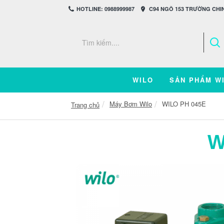
HOTLINE: 0988999987
C94 NGÕ 153 TRƯỜNG CHIN
WILO
SẢN PHẨM W
Máy Bơm Wilo
WILO PH 045E
Trang chủ
W