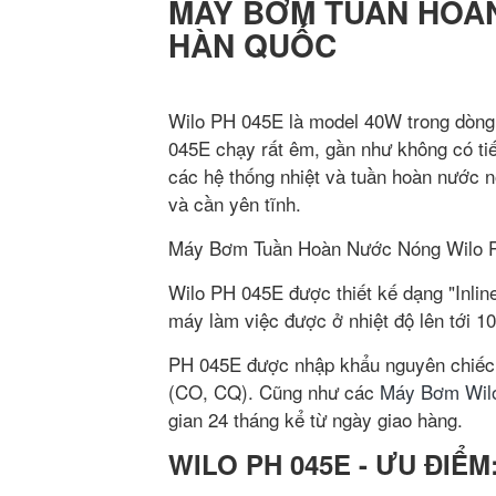
MÁY BƠM TUẦN HOÀN
HÀN QUỐC
Wilo PH 045E là model 40W trong dòn
045E chạy rất êm, gần như không có ti
các hệ thống nhiệt và tuần hoàn nước n
và cần yên tĩnh.
Máy Bơm Tuần Hoàn Nước Nóng Wilo PH 
Wilo PH 045E được thiết kế dạng "Inline
máy làm việc được ở nhiệt độ lên tới 1
PH 045E được nhập khẩu nguyên chiếc 
(CO, CQ). Cũng như các
Máy Bơm Wil
gian 24 tháng kể từ ngày giao hàng.
WILO PH 045E - ƯU ĐIỂM