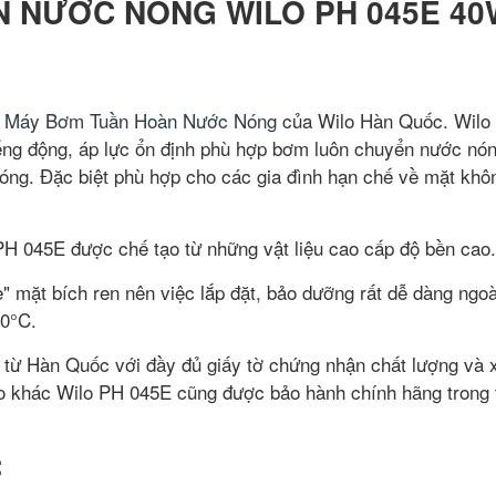
 NƯỚC NÓNG WILO PH 045E 40
g
Máy Bơm Tuần Hoàn Nước Nóng
của Wilo Hàn Quốc. Wilo
ếng động, áp lực ổn định phù hợp bơm luôn chuyển nước nón
óng. Đặc biệt phù hợp cho các gia đình hạn chế về mặt khô
045E được chế tạo từ những vật liệu cao cấp độ bền cao.
" mặt bích ren nên việc lắp đặt, bảo dưỡng rất dễ dàng ngoà
00°C.
từ Hàn Quốc với đầy đủ giấy tờ chứng nhận chất lượng và 
o
khác Wilo PH 045E cũng được bảo hành chính hãng trong 
: