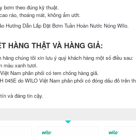
áy bơm theo đúng kỹ thuật.
cao ráo, thoáng mát, không ẩm ướt.
hảo
Hướng Dẫn Lắp Đặt Bơm Tuần Hoàn Nước Nóng Wilo
.
IỆT HÀNG THẬT VÀ HÀNG GIẢ:
hãng chúng tôi xin lưu ý quý khách hàng một số điều sau:
n màu xanh tươi.
iệt Nam phân phối có tem chống hàng giả.
PH 045E do
WILO
Việt Nam phân phối có đóng dấu đỏ trên t
ín và đáng tin cậy.