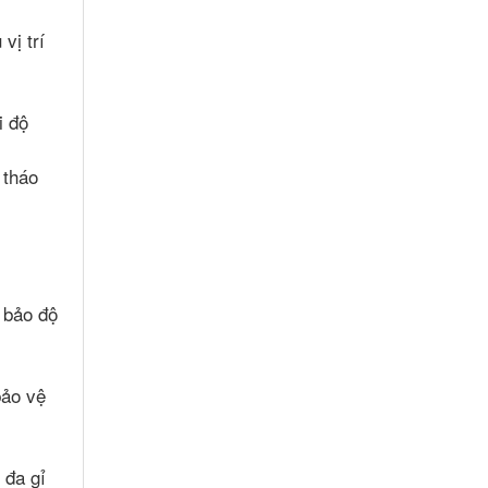
vị trí
i độ
 tháo
 bảo độ
bảo vệ
 đa gỉ