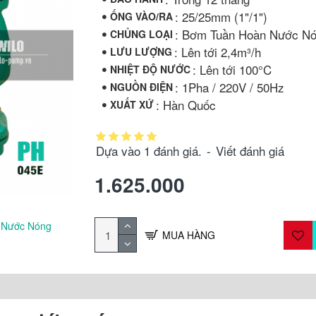
: 25/25mm (1"/1")
ỐNG VÀO/RA
: Bơm Tuần Hoàn Nước N
CHỦNG LOẠI
: Lên tới 2,4m³/h
LƯU LƯỢNG
: Lên tới 100°C
NHIỆT ĐỘ NƯỚC
: 1Pha / 220V / 50Hz
NGUỒN ĐIỆN
: Hàn Quốc
XUẤT XỨ
Dựa vào 1 đánh giá.
-
Viết đánh giá
1.625.000
 Nước Nóng
MUA HÀNG