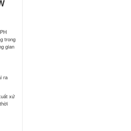
W
 PH
g trong
ng gian
i ra
xuất xứ
thời