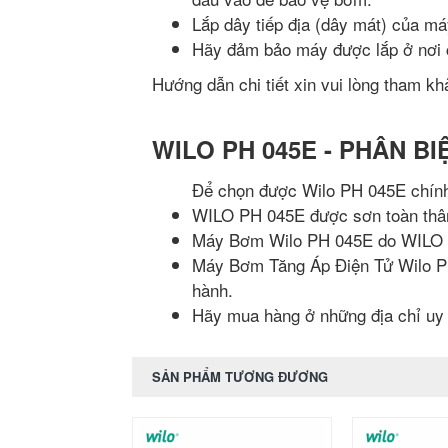
Lắp dây tiếp địa (dây mát) của m
Hãy đảm bảo máy được lắp ở nơi 
Hướng dẫn chi tiết xin vui lòng tham k
WILO PH 045E - PHÂN B
Để chọn được Wilo PH 045E chính 
WILO PH 045E được sơn toàn thâ
Máy Bơm Wilo PH 045E do WILO V
Máy Bơm Tăng Áp Điện Tử Wilo 
hành.
Hãy mua hàng ở những địa chỉ uy t
SẢN PHẨM TƯƠNG ĐƯƠNG