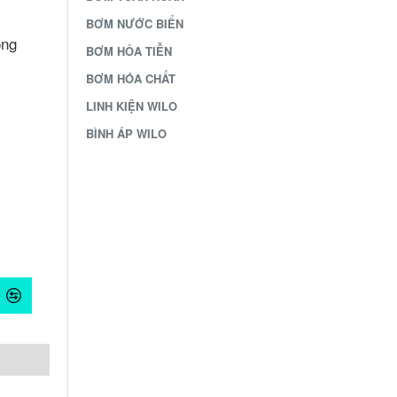
BƠM NƯỚC BIỂN
óng
BƠM HỎA TIỄN
BƠM HÓA CHẤT
LINH KIỆN WILO
BÌNH ÁP WILO