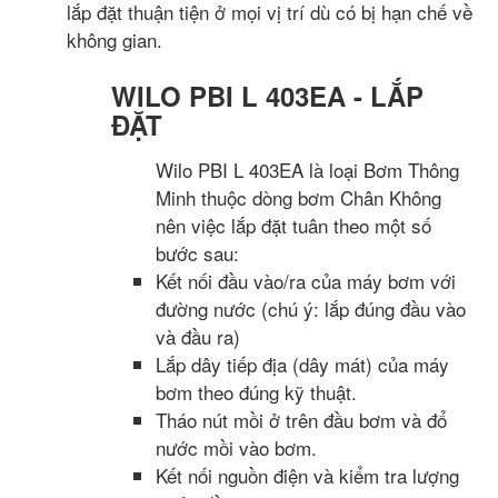
lắp đặt thuận tiện ở mọi vị trí dù có bị hạn chế về
không gian.
WILO PBI L 403EA - LẮP
ĐẶT
Wilo PBI L 403EA là loại Bơm Thông
Minh thuộc dòng bơm Chân Không
nên việc lắp đặt tuân theo một số
bước sau:
Kết nối đầu vào/ra của máy bơm với
đường nước (chú ý: lắp đúng đầu vào
và đầu ra)
Lắp dây tiếp địa (dây mát) của máy
bơm theo đúng kỹ thuật.
Tháo nút mồi ở trên đầu bơm và đổ
nước mồi vào bơm.
Kết nối nguồn điện và kiểm tra lượng