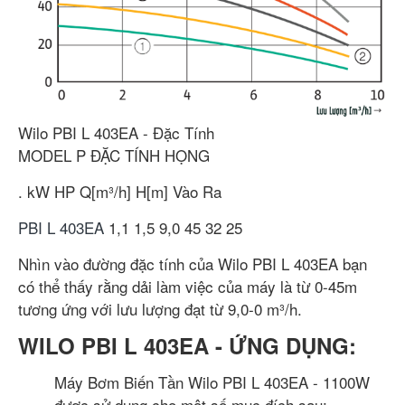
Wilo PBI L 403EA - Đặc Tính
MODEL
P
ĐẶC TÍNH
HỌNG
.
kW
HP
Q[m³/h]
H[m]
Vào
Ra
PBI L 403EA
1,1
1,5
9,0
45
32
25
Nhìn vào đường đặc tính của Wilo PBI L 403EA bạn
có thể thấy rằng dải làm việc của máy là từ 0-45m
tương ứng với lưu lượng đạt từ 9,0-0 m³/h.
WILO PBI L 403EA - ỨNG DỤNG:
Máy Bơm Biến Tần Wilo PBI L 403EA - 1100W
được sử dụng cho một số mục đích sau: