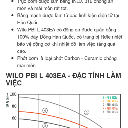
Trục bơm được làm bằng INOX 316 chống ăn
mòn và mài mòn rất tốt.
Bảng mạch được làm từ các linh kiện điện tử tại
Hàn Quốc.
Wilo PBI L 403EA có động cơ được quấn bằng
100% dây Đồng Hàn Quốc, có trang bị Rơle nhiệt
bảo vệ động cơ khi nhiệt đô làm việc tăng quá
cao.
Phớt bơm là loại phớt Carbon - Ceramic chống
mài mòn.
WILO PBI L 403EA - ĐẶC TÍNH LÀM
VIỆC