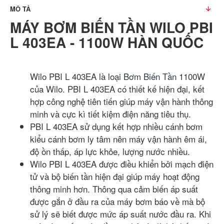
MÔ TẢ
MÁY BƠM BIẾN TẦN WILO PBI
L 403EA - 1100W HÀN QUỐC
Wilo PBI L 403EA là loại
Bơm Biến Tần
1100W
của Wilo. PBI L 403EA có thiết kế hiện đại, kết
hợp công nghệ tiên tiến giúp máy vận hành thông
minh và cực kì tiết kiệm điện năng tiêu thụ.
PBI L 403EA sử dụng kết hợp nhiều cánh bơm
kiểu cánh bơm ly tâm nên máy vận hành êm ái,
độ ồn thấp, áp lực khỏe, lượng nước nhiều.
Wilo PBI L 403EA được điều khiển bởi mạch điện
tử và bộ biến tần hiện đại giúp máy hoạt động
thông minh hơn. Thông qua cảm biến áp suất
được gắn ở đầu ra của máy bơm báo về mà bộ
sử lý sẽ biết được mức áp suất nước đầu ra. Khi