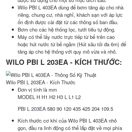
Wilo PBI L 403EA dùng để bơm tăng áp cho nhà
riêng, chung cư, nhà nghỉ, khách sạn với áp lực
ổn định được cài đặt từ các thông số ban đầu.
Bơm cho các hệ thống lọc, tưới tiêu tự động.
Máy có thể lấy nước trực tiếp từ bể trên cao
hoặc hút nước từ bể ngầm (Hút sâu tối đa 6m) để
tăng áp cho hệ thống với quy mô vừa và nhỏ.
WILO PBI L 203EA - KÍCH THƯỚC:
Wilo PBI L 203EA - Kích Thước
Đơn vị tính là mm
MODEL
H
H1
H2
H3
L
L1
L2
PBI L 203EA
580
90
120
435
425
204
109.5
Kích thước cơ khí của Wilo PBI L 403EA nhỏ
gọn, đầu ra linh động có thể lắp đặt về mọi phía