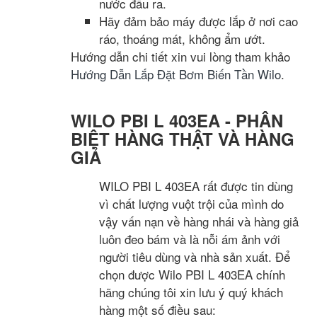
nước đầu ra.
Hãy đảm bảo máy được lắp ở nơi cao
ráo, thoáng mát, không ẩm ướt.
Hướng dẫn chi tiết xin vui lòng tham khảo
Hướng Dẫn Lắp Đặt Bơm Biến Tần Wilo
.
WILO PBI L 403EA - PHÂN
BIỆT HÀNG THẬT VÀ HÀNG
GIẢ
WILO PBI L 403EA rất được tin dùng
vì chất lượng vuột trội của mình do
vậy vấn nạn về hàng nhái và hàng giả
luôn đeo bám và là nỗi ám ảnh với
người tiêu dùng và nhà sản xuất. Để
chọn được Wilo PBI L 403EA chính
hãng chúng tôi xin lưu ý quý khách
hàng một số điều sau: