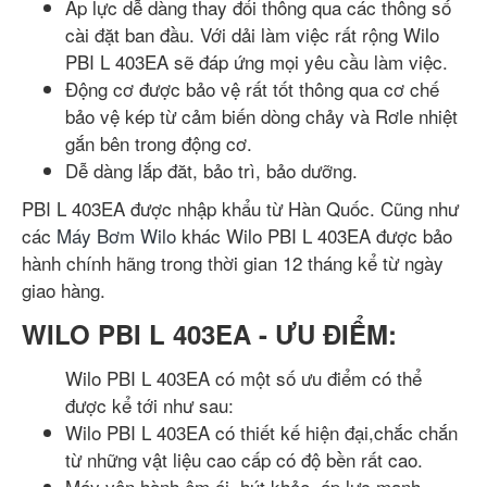
Áp lực dễ dàng thay đổi thông qua các thông số
cài đặt ban đầu. Với dải làm việc rất rộng Wilo
PBI L 403EA sẽ đáp ứng mọi yêu cầu làm việc.
Động cơ được bảo vệ rất tốt thông qua cơ chế
bảo vệ kép từ cảm biến dòng chảy và Rơle nhiệt
gắn bên trong động cơ.
Dễ dàng lắp đăt, bảo trì, bảo dưỡng.
PBI L 403EA được nhập khẩu từ Hàn Quốc. Cũng như
các
Máy Bơm Wilo
khác Wilo PBI L 403EA được bảo
hành chính hãng trong thời gian 12 tháng kể từ ngày
giao hàng.
WILO PBI L 403EA - ƯU ĐIỂM:
Wilo PBI L 403EA có một số ưu điểm có thể
được kể tới như sau:
Wilo PBI L 403EA có thiết kế hiện đại,chắc chắn
từ những vật liệu cao cấp có độ bền rất cao.
Máy vận hành êm ái, hút khỏe, áp lực mạnh,