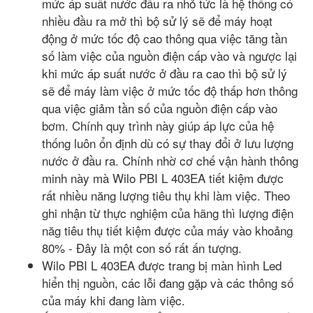
mức áp suất nước đầu ra nhỏ tức là hệ thống có
nhiều đầu ra mở thì bộ sử lý sẽ để máy hoạt
động ở mức tốc độ cao thông qua việc tăng tần
số làm việc của nguồn điện cấp vào và ngược lại
khi mức áp suất nước ở đầu ra cao thì bộ sử lý
sẽ để máy làm việc ở mức tốc độ thấp hơn thông
qua việc giảm tần số của nguồn điện cấp vào
bơm. Chính quy trình này giúp áp lực của hệ
thống luôn ổn định dù có sự thay đổi ở lưu lượng
nước ở đầu ra. Chính nhờ cơ chế vận hành thông
minh này mà Wilo PBI L 403EA tiết kiệm được
rất nhiều năng lượng tiêu thụ khi làm việc. Theo
ghi nhận từ thực nghiệm của hãng thì lượng điện
năg tiêu thụ tiết kiệm được của máy vào khoảng
80% - Đây là một con số rất ấn tượng.
Wilo PBI L 403EA được trang bị màn hình Led
hiển thị nguồn, các lỗi đang gặp và các thông số
của máy khi đang làm việc.