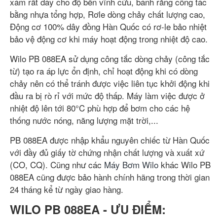
xám rất dày cho độ bền vĩnh cửu, bánh răng công tác
bằng nhựa tổng hợp, Rơle dòng chảy chất lượng cao,
Động cơ 100% dây đồng Hàn Quốc có rơ-le bảo nhiệt
bảo vệ động cơ khi máy hoạt động trong nhiệt độ cao.
Wilo PB 088EA sử dụng công tắc dòng chảy (công tắc
từ) tạo ra áp lực ổn định, chỉ hoạt động khi có dòng
chảy nên có thể tránh được việc liên tục khởi động khi
đầu ra bị rò rỉ với mức độ thấp. Máy làm việc được ở
nhiệt độ lên tới 80°C phù hợp để bơm cho các hệ
thống nước nóng, năng lượng mặt trời,...
PB 088EA được nhập khẩu nguyên chiếc từ Hàn Quốc
với đầy đủ giấy tờ chứng nhận chất lượng và xuất xứ
(CO, CQ). Cũng như các
Máy Bơm Wilo
khác Wilo PB
088EA cũng được bảo hành chính hãng trong thời gian
24 tháng kể từ ngày giao hàng.
WILO PB 088EA - ƯU ĐIỂM: