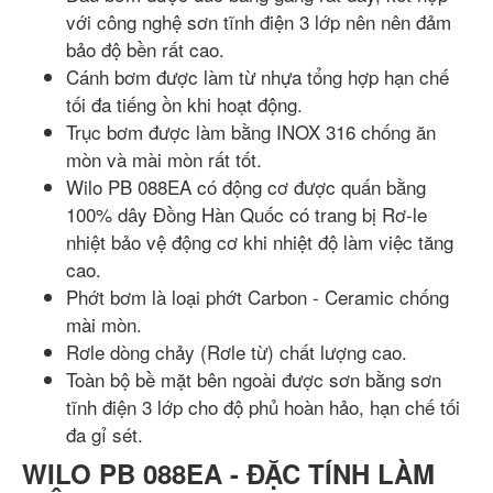
với công nghệ sơn tĩnh điện 3 lớp nên nên đảm
bảo độ bền rất cao.
Cánh bơm được làm từ nhựa tổng hợp hạn chế
tối đa tiếng ồn khi hoạt động.
Trục bơm được làm bằng INOX 316 chống ăn
mòn và mài mòn rất tốt.
Wilo PB 088EA có động cơ được quấn bằng
100% dây Đồng Hàn Quốc có trang bị Rơ-le
nhiệt bảo vệ động cơ khi nhiệt độ làm việc tăng
cao.
Phớt bơm là loại phớt Carbon - Ceramic chống
mài mòn.
Rơle dòng chảy (Rơle từ) chất lượng cao.
Toàn bộ bề mặt bên ngoài được sơn bằng sơn
tĩnh điện 3 lớp cho độ phủ hoàn hảo, hạn chế tối
đa gỉ sét.
WILO PB 088EA - ĐẶC TÍNH LÀM