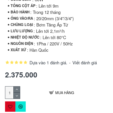
: Lên tới 9m
TỔNG CỘT ÁP
: Trong 12 tháng
BẢO HÀNH
: 20/20mm (3/4"/3/4")
ỐNG VÀO/RA
: Bơm Tăng Áp Từ
CHỦNG LOẠI
: Lên tới 2,1m³/h
LƯU LƯỢNG
: Lên tới 80°C
NHIỆT ĐỘ NƯỚC
: 1Pha / 220V / 50Hz
NGUỒN ĐIỆN
: Hàn Quốc
XUẤT XỨ
Dựa vào 1 đánh giá.
-
Viết đánh giá
2.375.000
MUA HÀNG