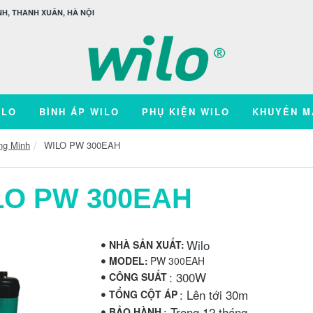
H, THANH XUÂN, HÀ NỘI
ILO
BÌNH ÁP WILO
PHỤ KIỆN WILO
KHUYẾN M
ng Minh
WILO PW 300EAH
LO PW 300EAH
Wilo
NHÀ SẢN XUẤT:
MODEL:
PW 300EAH
: 300W
CÔNG SUẤT
: Lên tới 30m
TỔNG CỘT ÁP
: Trong 12 tháng
BẢO HÀNH