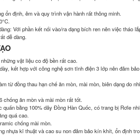
ng ổn định, êm và quy trình vận hành rất thông minh.
0°C.
àng: Với phần kết nối vào/ra dạng bích ren nên việc tháo lắ
rất dễ dàng.
TẠO
hững vật liệu co độ bền rất cao.
ày, kết hợp với công nghệ sơn tĩnh điện 3 lớp nên đảm bảo
m từ đồng thau hạn chế ăn mòn, mài mòn, biên dạng do nhi
 chống ăn mòn và mài mòn rất tốt.
quấn bằng 100% dây Đồng Hàn Quốc, có trang bị Rơle nhi
tăng quá cao.
eramic chống mài mòn.
g nhựa kĩ thuật và cao su non đảm bảo kín khít, ổn định tro