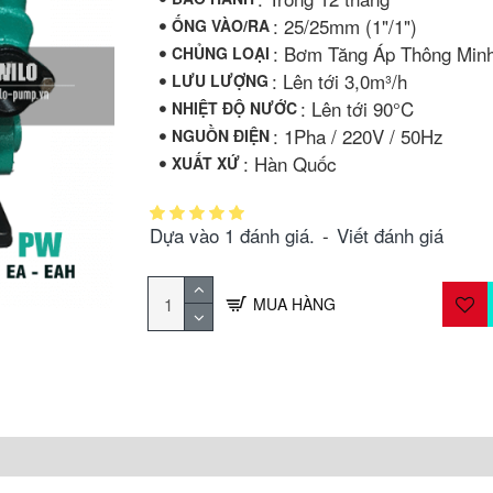
: 25/25mm (1"/1")
ỐNG VÀO/RA
: Bơm Tăng Áp Thông Min
CHỦNG LOẠI
: Lên tới 3,0m³/h
LƯU LƯỢNG
: Lên tới 90°C
NHIỆT ĐỘ NƯỚC
: 1Pha / 220V / 50Hz
NGUỒN ĐIỆN
: Hàn Quốc
XUẤT XỨ
Dựa vào 1 đánh giá.
-
Viết đánh giá
MUA HÀNG