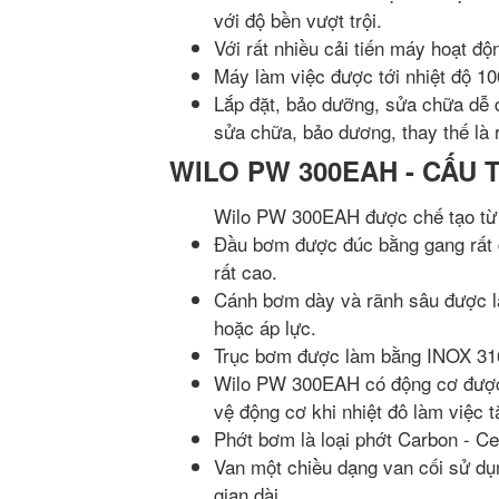
với độ bền vượt trội.
Với rất nhiều cải tiến máy hoạt độ
Máy làm việc được tới nhiệt độ 10
Lắp đặt, bảo dưỡng, sửa chữa dễ d
sửa chữa, bảo dương, thay thế là 
WILO PW 300EAH - CẤU 
Wilo PW 300EAH được chế tạo từ n
Đầu bơm được đúc bằng gang rất d
rất cao.
Cánh bơm dày và rãnh sâu được là
hoặc áp lực.
Trục bơm được làm bằng INOX 316
Wilo PW 300EAH có động cơ được 
vệ động cơ khi nhiệt đô làm việc 
Phớt bơm là loại phớt Carbon - C
Van một chiều dạng van cối sử dụn
gian dài.