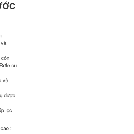
ƯỚC
n
 và
g cón
 Rơle cũ
o vệ
tụ được
úp lọc
cao :