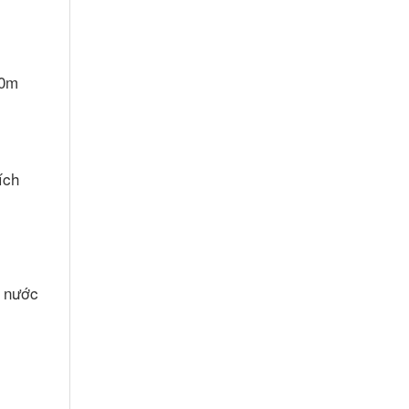
30m
ích
g nước