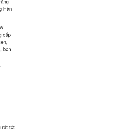
răng
ng Hàn
PW
g cấp
sen,
i, bồn
W
rất tốt