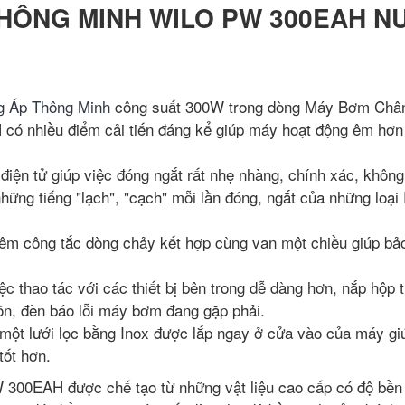
HÔNG MINH WILO PW 300EAH N
 Áp Thông Minh
công suất 300W trong dòng Máy Bơm Châ
có nhiều điểm cải tiến đáng kể giúp máy hoạt động êm hơn
iện tử giúp việc đóng ngắt rất nhẹ nhàng, chính xác, khôn
hững tiếng "lạch", "cạch" mỗi lần đóng, ngắt của những loại
êm công tắc dòng chảy kết hợp cùng van một chiều giúp bả
ệc thao tác với các thiết bị bên trong dễ dàng hơn, nắp hộp 
ồn, đèn báo lỗi máy bơm đang gặp phải.
m một lưới lọc bằng Inox được lắp ngay ở cửa vào của máy gi
ốt hơn.
00EAH được chế tạo từ những vật liệu cao cấp có độ bền 