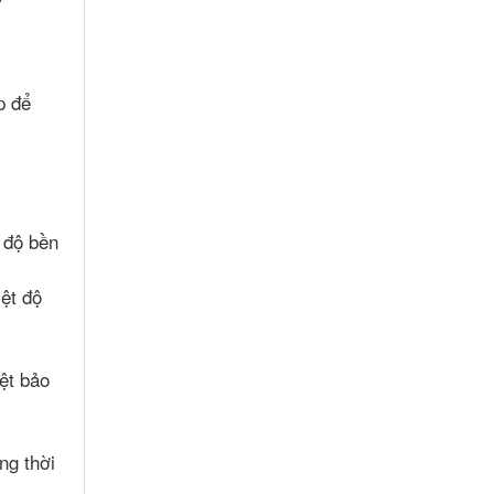
p để
 độ bền
ệt độ
ệt bảo
ng thời