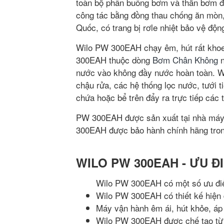
toàn bộ phần buồng bơm và thân bơm đ
công tác bằng đồng thau chống ăn mòn,
Quốc, có trang bị rơle nhiệt bảo vệ độn
Wilo PW 300EAH chạy êm, hút rất khoe, 
300EAH thuộc dòng
Bơm Chân Không
n
nước vào không đầy nước hoàn toàn. W
chậu rửa, các hệ thống lọc nước, tưới 
chứa hoặc bể trên đẩy ra trực tiếp các t
PW 300EAH được sản xuất tại nhà máy
300EAH được bảo hành chính hãng trong
WILO PW 300EAH - ƯU Đ
Wilo PW 300EAH có một số ưu đi
Wilo PW 300EAH có thiết kế hiện đ
Máy vận hành êm ái, hút khỏe, áp 
Wilo PW 300EAH được chế tạo từ n