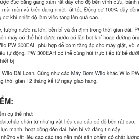
ược đúc bằng gang xám rất dày cho độ bền vĩnh cửu, bánh 
 mài mòn và biến dạng nhiệt rất tốt, Động cơ 100% dây đồ
g cơ khi nhiệt độ làm việc tăng lên quá cao.
lượng nước ra lớn, bền bỉ và ổn định trong thời gian dài. 
ên máy có thể hút được nước có lẫn bọt khí hoặc đường ốn
ilo PW 300EAH phù hợp để bơm tăng áp cho máy giặt, vòi 
tiêu tự động. PW 300EAH có thể dùng hút trực tiếp từ bể dướ
hiết bị
 Wilo Đài Loan. Cũng như các
Máy Bơm Wilo
khác Wilo P
 thời gian 12 tháng kể từ ngày giao hàng.
IỂM:
ểm cụ thể như:
ại,chắc chắn từ những vật liệu cao cấp có độ bền rất cao.
lực mạnh, hoạt động dẻo dai, bền bỉ và đáng tin cậy.
hững vật liệu cao cấp tạo nên một sản phẩm có chất lượng 