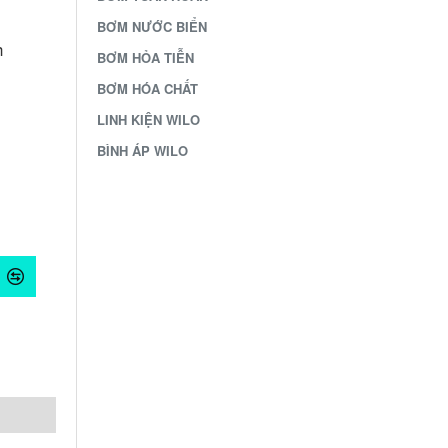
BƠM NƯỚC BIỂN
h
BƠM HỎA TIỄN
BƠM HÓA CHẤT
LINH KIỆN WILO
BÌNH ÁP WILO