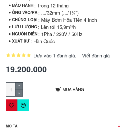
: Trong 12 tháng
BẢO HÀNH
: .../32mm (.../1¼")
ỐNG VÀO/RA
: Máy Bơm Hỏa Tiễn 4 Inch
CHỦNG LOẠI
: Lên tới 15,9m³/h
LƯU LƯỢNG
: 1Pha / 220V / 50Hz
NGUỒN ĐIỆN
: Hàn Quốc
XUẤT XỨ
Dựa vào 1 đánh giá.
-
Viết đánh giá
19.200.000
MUA HÀNG
MÔ TẢ