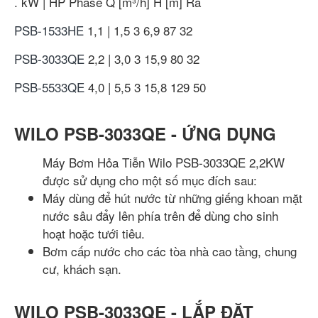
.
kW | HP
Phase
Q [m³/h]
H [m]
Ra
PSB-1533HE
1,1 | 1,5
3
6,9
87
32
PSB-3033QE
2,2 | 3,0
3
15,9
80
32
PSB-5533QE
4,0 | 5,5
3
15,8
129
50
WILO PSB-3033QE - ỨNG DỤNG
Máy Bơm Hỏa Tiễn Wilo PSB-3033QE 2,2KW
được sử dụng cho một số mục đích sau:
Máy dùng để hút nước từ những giếng khoan mặt
nước sâu đẩy lên phía trên để dùng cho sinh
hoạt hoặc tưới tiêu.
Bơm cấp nước cho các tòa nhà cao tầng, chung
cư, khách sạn.
WILO PSB-3033QE - LẮP ĐẶT