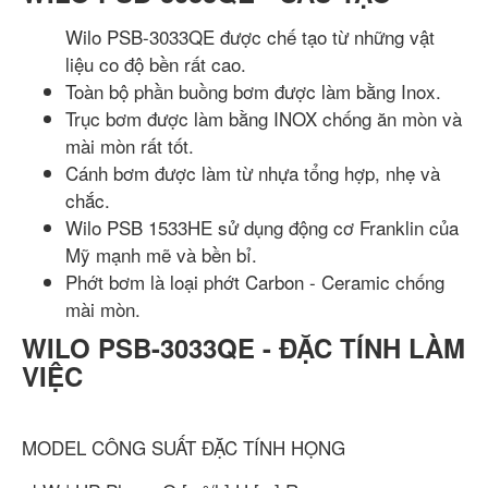
Wilo PSB-3033QE được chế tạo từ những vật
liệu co độ bền rất cao.
Toàn bộ phần buồng bơm được làm bằng Inox.
Trục bơm được làm bằng INOX chống ăn mòn và
mài mòn rất tốt.
Cánh bơm được làm từ nhựa tổng hợp, nhẹ và
chắc.
Wilo PSB 1533HE sử dụng động cơ Franklin của
Mỹ mạnh mẽ và bền bỉ.
Phớt bơm là loại phớt Carbon - Ceramic chống
mài mòn.
WILO PSB-3033QE - ĐẶC TÍNH LÀM
VIỆC
MODEL
CÔNG SUẤT
ĐẶC TÍNH
HỌNG