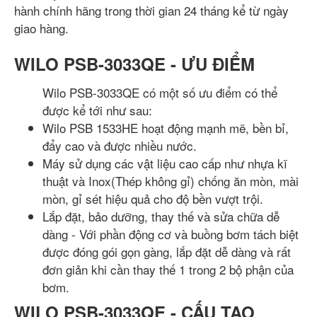
hành chính hãng trong thời gian 24 tháng kể từ ngày
giao hàng.
WILO PSB-3033QE - ƯU ĐIỂM
Wilo PSB-3033QE có một số ưu điểm có thể
được kể tới như sau:
Wilo PSB 1533HE hoạt động mạnh mẽ, bền bỉ,
đẩy cao và được nhiều nước.
Máy sử dụng các vật liệu cao cấp như nhựa kĩ
thuật và Inox(Thép không gỉ) chống ăn mòn, mài
mòn, gỉ sét hiệu quả cho độ bền vượt trội.
Lắp đặt, bảo dưỡng, thay thế và sửa chữa dễ
dàng - Với phần động cơ và buồng bơm tách biệt
được đóng gói gọn gàng, lắp đặt dễ dàng và rất
đơn giản khi cần thay thế 1 trong 2 bộ phận của
bơm.
WILO PSB-3033QE - CẤU TẠO