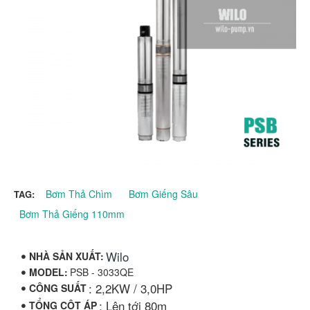
Bơm Thả Chìm
Bơm Giếng Sâu
TAG:
Bơm Thả Giếng 110mm
Wilo
NHÀ SẢN XUẤT:
MODEL:
PSB - 3033QE
: 2,2KW / 3,0HP
CÔNG SUẤT
: Lên tới 80m
TỔNG CỘT ÁP