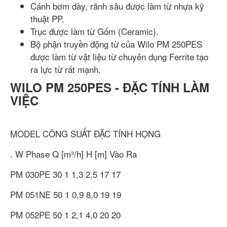
Cánh bơm dày, rãnh sâu được làm từ nhựa kỹ
thuật PP.
Trục được làm từ Gốm (Ceramic).
Bộ phận truyền động từ của Wilo PM 250PES
được làm từ vật liệu từ chuyên dụng Ferrite tạo
ra lực từ rất mạnh.
WILO PM 250PES - ĐẶC TÍNH LÀM
VIỆC
MODEL
CÔNG SUẤT
ĐẶC TÍNH
HỌNG
.
W
Phase
Q [m³/h]
H [m]
Vào
Ra
PM 030PE
30
1
1,3
2,5
17
17
PM 051NE
50
1
0,9
8,0
19
19
PM 052PE
50
1
2,1
4,0
20
20