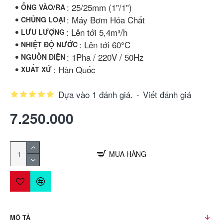
: 25/25mm (1"/1")
ỐNG VÀO/RA
: Máy Bơm Hóa Chất
CHỦNG LOẠI
: Lên tới 5,4m³/h
LƯU LƯỢNG
: Lên tới 60°C
NHIỆT ĐỘ NƯỚC
: 1Pha / 220V / 50Hz
NGUỒN ĐIỆN
: Hàn Quốc
XUẤT XỨ
Dựa vào 1 đánh giá.
-
Viết đánh giá
7.250.000
MUA HÀNG
MÔ TẢ