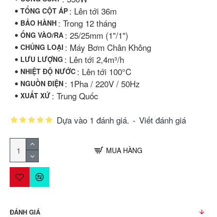
: Lên tới 36m
TỔNG CỘT ÁP
: Trong 12 tháng
BẢO HÀNH
: 25/25mm (1"/1")
ỐNG VÀO/RA
: Máy Bơm Chân Không
CHỦNG LOẠI
: Lên tới 2,4m³/h
LƯU LƯỢNG
: Lên tới 100°C
NHIỆT ĐỘ NƯỚC
: 1Pha / 220V / 50Hz
NGUỒN ĐIỆN
: Trung Quốc
XUẤT XỨ
Dựa vào 1 đánh giá.
-
Viết đánh giá
MUA HÀNG
ĐÁNH GIÁ