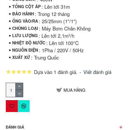
: Lên tới 31m
TỔNG CỘT ÁP
: Trong 12 tháng
BẢO HÀNH
: 25/25mm (1"/1")
ỐNG VÀO/RA
: Máy Bơm Chân Không
CHỦNG LOẠI
: Lên tới 2,1m³/h
LƯU LƯỢNG
: Lên tới 100°C
NHIỆT ĐỘ NƯỚC
: 1Pha / 220V / 50Hz
NGUỒN ĐIỆN
: Trung Quốc
XUẤT XỨ
Dựa vào 1 đánh giá.
-
Viết đánh giá
MUA HÀNG
ĐÁNH GIÁ