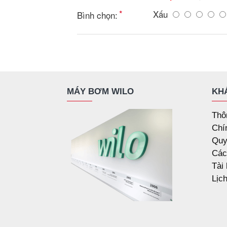
Xấu
Bình chọn:
MÁY BƠM WILO
KH
Thô
Chí
Quy
Các
Tài
Lịc