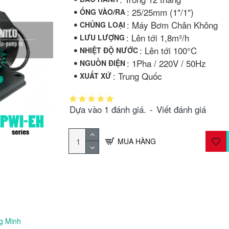
: 25/25mm (1"/1")
ỐNG VÀO/RA
: Máy Bơm Chân Không
CHỦNG LOẠI
: Lên tới 1,8m³/h
LƯU LƯỢNG
: Lên tới 100°C
NHIỆT ĐỘ NƯỚC
: 1Pha / 220V / 50Hz
NGUỒN ĐIỆN
: Trung Quốc
XUẤT XỨ
Dựa vào 1 đánh giá.
-
Viết đánh giá
MUA HÀNG
g Minh