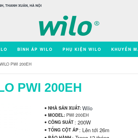
H, THANH XUÂN, HÀ NỘI
ILO
BÌNH ÁP WILO
PHỤ KIỆN WILO
KHUYẾN M
WILO PWI 200EH
LO PWI 200EH
Wilo
NHÀ SẢN XUẤT:
MODEL:
PWI 200EH
: 200W
CÔNG SUẤT
: Lên tới 26m
TỔNG CỘT ÁP
: Trong 12 tháng
BẢO HÀNH