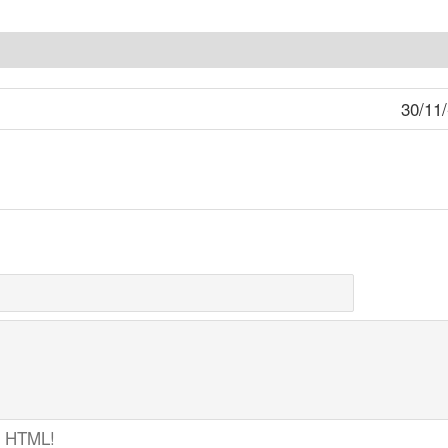
30/11
ợ HTML!