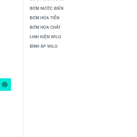
BƠM NƯỚC BIỂN
BƠM HỎA TIỄN
BƠM HÓA CHẤT
LINH KIỆN WILO
BÌNH ÁP WILO