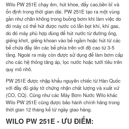
Wilo PW 251E chạy êm, hút khoe, đẩy cao,bền bỉ và
ổn định trong thời gian dài. PW 251E tạo ra một vùng
gần như chân không trong buồng bơm khi làm việc do
đó máy có thể hút được nước có lẫn bọt khí, khí gas,
do đó máy phù hợp dùng để hút nước từ đường ống,
giếng khơi, giếng khoan vào bể ngầm hoặc hút từ các
bể chứa đầy lên các bể phía trên với độ cao từ 3-5
tầng. Ngoài ra máy còn được sử dụng để làm bơm cấp
cho các hệ thống tăng áp, lọc nước hoặc tưới tiêu trên
quy mô nhỏ.
PW 251E được nhập khẩu nguyên chiếc từ Hàn Quốc
với đầy đủ giấy tờ chứng nhận chất lượng và xuất xứ
(CO, CQ). Cũng như các
Máy Bơm Nước Wilo
khác
Wilo PW 251E cũng được bảo hành chính hãng trong
thời gian 12 tháng kể từ ngày giao hàng.
WILO PW 251E - ƯU ĐIỂM: