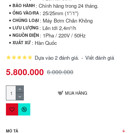
: Chính hãng trong 24 tháng.
BẢO HÀNH
: 25/25mm (1"/1")
ỐNG VÀO/RA
: Máy Bơm Chân Không
CHỦNG LOẠI
: Lên tới 2,4m³/h
LƯU LƯỢNG
: 1Pha / 220V / 50Hz
NGUỒN ĐIỆN
: Hàn Quốc
XUẤT XỨ
Dựa vào 2 đánh giá.
-
Viết đánh giá
5.800.000
6.000.000
MUA HÀNG
MÔ TẢ