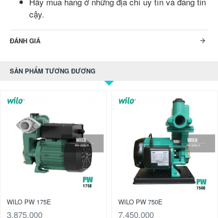
Hãy mua hàng ở những địa chỉ uy tín và đáng tin
cậy.
ĐÁNH GIÁ
SẢN PHẨM TƯƠNG ĐƯƠNG
WILO PW 175E
WILO PW 750E
3.875.000
7.450.000