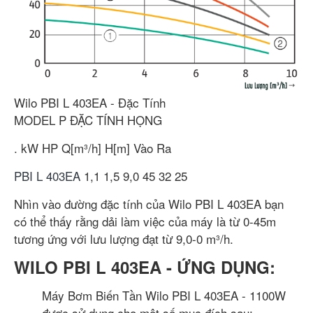
Wilo PBI L 403EA - Đặc Tính
MODEL
P
ĐẶC TÍNH
HỌNG
.
kW
HP
Q[m³/h]
H[m]
Vào
Ra
PBI L 403EA
1,1
1,5
9,0
45
32
25
Nhìn vào đường đặc tính của Wilo PBI L 403EA bạn
có thể thấy rằng dải làm việc của máy là từ 0-45m
tương ứng với lưu lượng đạt từ 9,0-0 m³/h.
WILO PBI L 403EA - ỨNG DỤNG:
Máy Bơm Biến Tần Wilo PBI L 403EA - 1100W
được sử dụng cho một số mục đích sau: