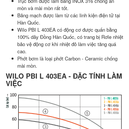
Trục bơm được làm bằng INOX 316 chống ăn
mòn và mài mòn rất tốt.
Bảng mạch được làm từ các linh kiện điện tử tại
Hàn Quốc.
Wilo PBI L 403EA có động cơ được quấn bằng
100% dây Đồng Hàn Quốc, có trang bị Rơle nhiệt
bảo vệ động cơ khi nhiệt đô làm việc tăng quá
cao.
Phớt bơm là loại phớt Carbon - Ceramic chống
mài mòn.
WILO PBI L 403EA - ĐẶC TÍNH LÀM
VIỆC