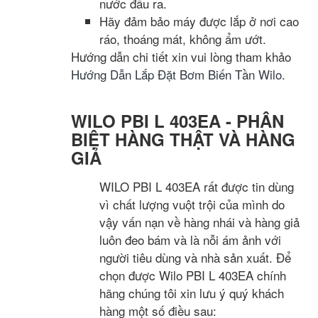
nước đầu ra.
Hãy đảm bảo máy được lắp ở nơi cao
ráo, thoáng mát, không ẩm ướt.
Hướng dẫn chi tiết xin vui lòng tham khảo
Hướng Dẫn Lắp Đặt Bơm Biến Tần Wilo
.
WILO PBI L 403EA - PHÂN
BIỆT HÀNG THẬT VÀ HÀNG
GIẢ
WILO PBI L 403EA rất được tin dùng
vì chất lượng vuột trội của mình do
vậy vấn nạn về hàng nhái và hàng giả
luôn đeo bám và là nỗi ám ảnh với
người tiêu dùng và nhà sản xuất. Để
chọn được Wilo PBI L 403EA chính
hãng chúng tôi xin lưu ý quý khách
hàng một số điều sau: