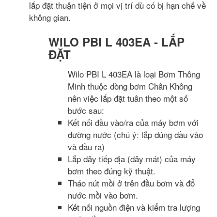
lắp đặt thuận tiện ở mọi vị trí dù có bị hạn chế về
không gian.
WILO PBI L 403EA - LẮP
ĐẶT
Wilo PBI L 403EA là loại Bơm Thông
Minh thuộc dòng bơm Chân Không
nên việc lắp đặt tuân theo một số
bước sau:
Kết nối đầu vào/ra của máy bơm với
đường nước (chú ý: lắp đúng đầu vào
và đầu ra)
Lắp dây tiếp địa (dây mát) của máy
bơm theo đúng kỹ thuật.
Tháo nút mồi ở trên đầu bơm và đổ
nước mồi vào bơm.
Kết nối nguồn điện và kiểm tra lượng