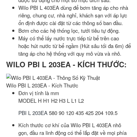
Wilo PBI L 403EA dùng để bơm tăng áp cho nhà
riêng, chung cư, nhà nghỉ, khách sạn với áp lực
ổn định được cài đặt từ các thông số ban đầu.
Bơm cho các hệ thống lọc, tưới tiêu tự động.
Máy có thể lấy nước trực tiếp từ bể trên cao
hoặc hút nước từ bể ngầm (Hút sâu tối đa 6m) để
tăng áp cho hệ thống với quy mô vừa và nhỏ.
WILO PBI L 203EA - KÍCH THƯỚC:
Wilo PBI L 203EA - Kích Thước
Đơn vị tính là mm
MODEL
H
H1
H2
H3
L
L1
L2
PBI L 203EA
580
90
120
435
425
204
109.5
Kích thước cơ khí của Wilo PBI L 403EA nhỏ
gọn, đầu ra linh động có thể lắp đặt về mọi phía