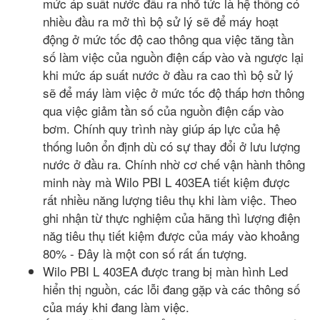
mức áp suất nước đầu ra nhỏ tức là hệ thống có
nhiều đầu ra mở thì bộ sử lý sẽ để máy hoạt
động ở mức tốc độ cao thông qua việc tăng tần
số làm việc của nguồn điện cấp vào và ngược lại
khi mức áp suất nước ở đầu ra cao thì bộ sử lý
sẽ để máy làm việc ở mức tốc độ thấp hơn thông
qua việc giảm tần số của nguồn điện cấp vào
bơm. Chính quy trình này giúp áp lực của hệ
thống luôn ổn định dù có sự thay đổi ở lưu lượng
nước ở đầu ra. Chính nhờ cơ chế vận hành thông
minh này mà Wilo PBI L 403EA tiết kiệm được
rất nhiều năng lượng tiêu thụ khi làm việc. Theo
ghi nhận từ thực nghiệm của hãng thì lượng điện
năg tiêu thụ tiết kiệm được của máy vào khoảng
80% - Đây là một con số rất ấn tượng.
Wilo PBI L 403EA được trang bị màn hình Led
hiển thị nguồn, các lỗi đang gặp và các thông số
của máy khi đang làm việc.