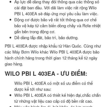
Áp lực dễ dàng thay đổi thông qua các thông số
cài đặt ban đầu. Với dải làm việc rất rộng Wilo
PBI L 403EA sẽ đáp ứng mọi yêu cầu làm việc.
Động cơ được bảo vệ rất tốt thông qua cơ chế
bảo vệ kép từ cảm biến dòng chảy và Rơle nhiệt
gắn bên trong động cơ.
Dễ dàng lắp đăt, bảo trì, bảo dưỡng.
PBI L 403EA được nhập khẩu từ Hàn Quốc. Cũng như
các
Máy Bơm Wilo
khác Wilo PBI L 403EA được bảo
hành chính hãng trong thời gian 12 tháng kể từ ngày
giao hàng.
WILO PBI L 403EA - ƯU ĐIỂM:
Wilo PBI L 403EA có một số ưu điểm có thể
được kể tới như sau:
Wilo PBI L 403EA có thiết kế hiện đại,chắc chắn
từ những vật liệu cao cấp có độ bền rất cao.
Máy vận hành êm ái, hút khỏe, áp lực mạnh,