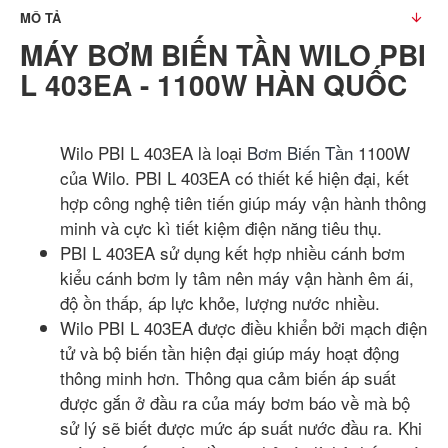
MÔ TẢ
MÁY BƠM BIẾN TẦN WILO PBI
L 403EA - 1100W HÀN QUỐC
Wilo PBI L 403EA là loại
Bơm Biến Tần
1100W
của Wilo. PBI L 403EA có thiết kế hiện đại, kết
hợp công nghệ tiên tiến giúp máy vận hành thông
minh và cực kì tiết kiệm điện năng tiêu thụ.
PBI L 403EA sử dụng kết hợp nhiều cánh bơm
kiểu cánh bơm ly tâm nên máy vận hành êm ái,
độ ồn thấp, áp lực khỏe, lượng nước nhiều.
Wilo PBI L 403EA được điều khiển bởi mạch điện
tử và bộ biến tần hiện đại giúp máy hoạt động
thông minh hơn. Thông qua cảm biến áp suất
được gắn ở đầu ra của máy bơm báo về mà bộ
sử lý sẽ biết được mức áp suất nước đầu ra. Khi