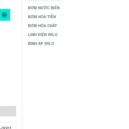
BƠM NƯỚC BIỂN
BƠM HỎA TIỄN
BƠM HÓA CHẤT
LINH KIỆN WILO
BÌNH ÁP WILO
/-0001