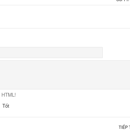
ợ HTML!
Tốt
TIẾP