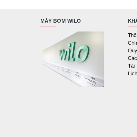
MÁY BƠM WILO
KH
Thô
Chí
Quy
Các
Tài
Lịc