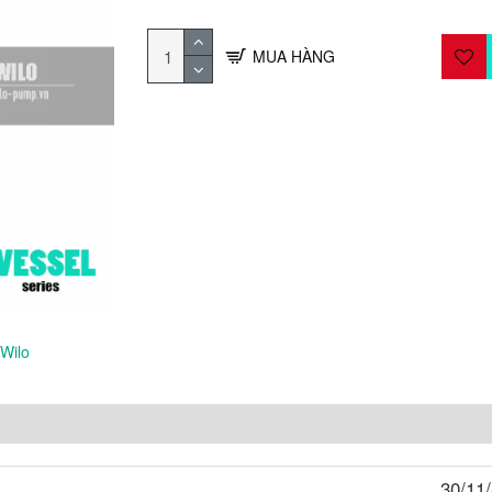
MUA HÀNG
 Wilo
30/11