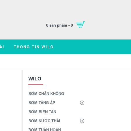
0 sản phẩm - 0
ÃI
THÔNG TIN WILO
WILO
R
BƠM CHÂN KHÔNG
BƠM TĂNG ÁP
BƠM BIẾN TẦN
BƠM NƯỚC THẢI
BƠM TUẦN HOÀN