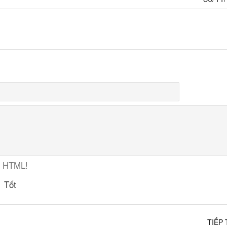
ợ HTML!
Tốt
TIẾP