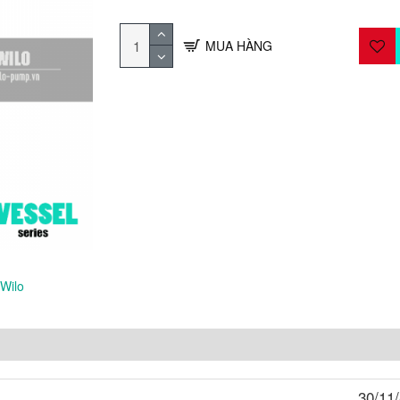
MUA HÀNG
 Wilo
30/11