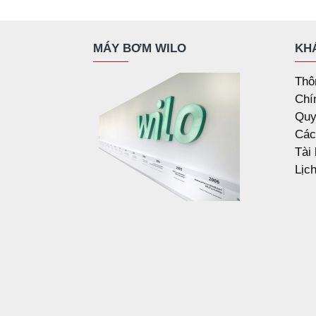
MÁY BƠM WILO
KH
Thô
Chí
Quy
Các
Tài
Lịc