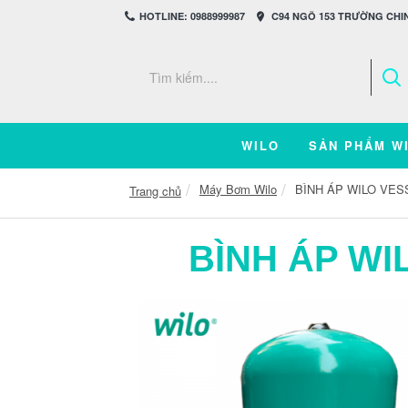
HOTLINE: 0988999987
C94 NGÕ 153 TRƯỜNG CHIN
WILO
SẢN PHẨM W
Máy Bơm Wilo
BÌNH ÁP WILO VES
Trang chủ
BÌNH ÁP WI