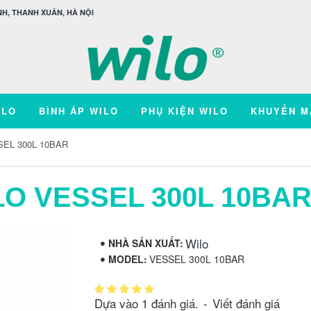
H, THANH XUÂN, HÀ NỘI
ILO
BÌNH ÁP WILO
PHỤ KIỆN WILO
KHUYẾN M
SEL 300L 10BAR
LO VESSEL 300L 10BA
Wilo
NHÀ SẢN XUẤT:
MODEL:
VESSEL 300L 10BAR
Dựa vào 1 đánh giá.
-
Viết đánh giá