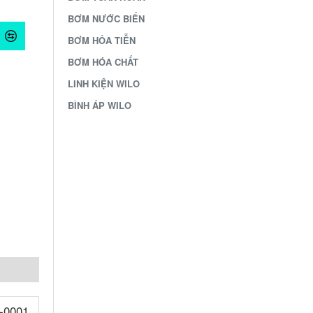
BƠM NƯỚC BIỂN
BƠM HỎA TIỄN
BƠM HÓA CHẤT
LINH KIỆN WILO
BÌNH ÁP WILO
/-0001