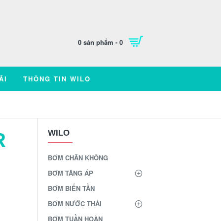
0 sản phẩm - 0
ÃI
THÔNG TIN WILO
WILO
R
BƠM CHÂN KHÔNG
BƠM TĂNG ÁP
BƠM BIẾN TẦN
BƠM NƯỚC THẢI
BƠM TUẦN HOÀN