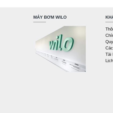
MÁY BƠM WILO
KH
Thô
Chí
Quy
Các
Tài
Lịc