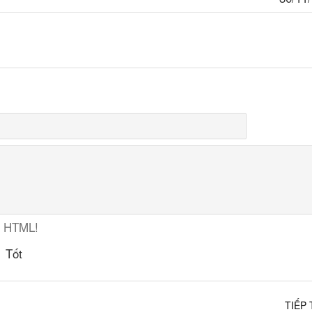
ợ HTML!
Tốt
TIẾP