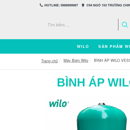
HOTLINE: 0988999987
C94 NGÕ 153 TRƯỜNG CHIN
WILO
SẢN PHẨM W
Máy Bơm Wilo
BÌNH ÁP WILO VES
Trang chủ
BÌNH ÁP WI