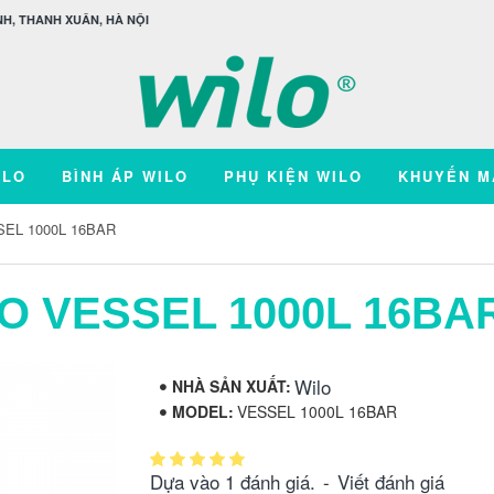
H, THANH XUÂN, HÀ NỘI
ILO
BÌNH ÁP WILO
PHỤ KIỆN WILO
KHUYẾN M
SEL 1000L 16BAR
LO VESSEL 1000L 16BA
Wilo
NHÀ SẢN XUẤT:
MODEL:
VESSEL 1000L 16BAR
Dựa vào 1 đánh giá.
-
Viết đánh giá