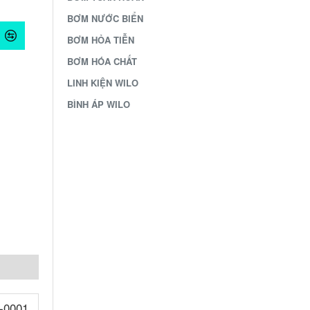
BƠM NƯỚC BIỂN
BƠM HỎA TIỄN
BƠM HÓA CHẤT
LINH KIỆN WILO
BÌNH ÁP WILO
/-0001