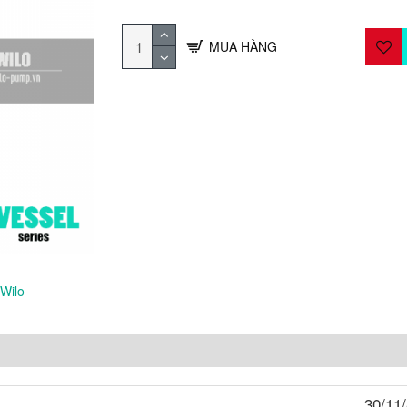
MUA HÀNG
 Wilo
30/11