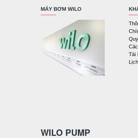
MÁY BƠM WILO
KH
Thô
Chí
Quy
Các
Tài
Lịc
WILO PUMP