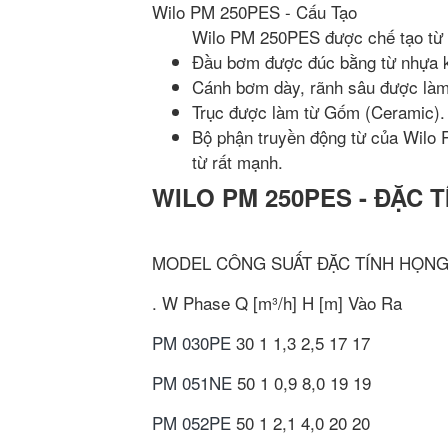
Wilo PM 250PES - Cấu Tạo
Wilo PM 250PES được chế tạo từ n
Đầu bơm được đúc bằng từ nhựa k
Cánh bơm dày, rãnh sâu được làm 
Trục được làm từ Gốm (Ceramic).
Bộ phận truyền động từ của Wilo P
từ rất mạnh.
WILO PM 250PES - ĐẶC T
MODEL
CÔNG SUẤT
ĐẶC TÍNH
HỌN
.
W
Phase
Q [m³/h]
H [m]
Vào
Ra
PM 030PE
30
1
1,3
2,5
17
17
PM 051NE
50
1
0,9
8,0
19
19
PM 052PE
50
1
2,1
4,0
20
20