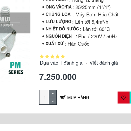
: 25/25mm (1"/1")
ỐNG VÀO/RA
: Máy Bơm Hóa Chất
CHỦNG LOẠI
: Lên tới 5,4m³/h
LƯU LƯỢNG
: Lên tới 60°C
NHIỆT ĐỘ NƯỚC
: 1Pha / 220V / 50Hz
NGUỒN ĐIỆN
: Hàn Quốc
XUẤT XỨ
Dựa vào 1 đánh giá.
-
Viết đánh giá
7.250.000
MUA HÀNG