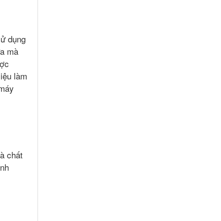
sử dụng
ữa mà
ược
liệu làm
 máy
à chất
ính