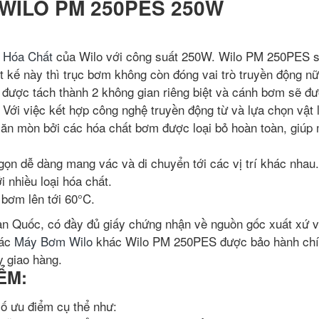
WILO PM 250PES 250W
 Hóa Chất
của Wilo với công suất 250W. Wilo PM 250PES 
ết kế này thì trục bơm không còn đóng vai trò truyền động n
được tách thành 2 không gian riêng biệt và cánh bơm sẽ đ
 Với việc kết hợp công nghệ truyền động từ và lựa chọn vật 
ị ăn mòn bởi các hóa chất bơm được loại bỏ hoàn toàn, giúp
ọn dễ dàng mang vác và di chuyển tới các vị trí khác nhau.
 nhiều loại hóa chất.
 bơm lên tới 60°C.
 Quốc, có đầy đủ giấy chứng nhận về nguồn gốc xuất xứ v
các
Máy Bơm Wilo
khác Wilo PM 250PES được bảo hành ch
y giao hàng.
ỂM:
 ưu điểm cụ thể như: