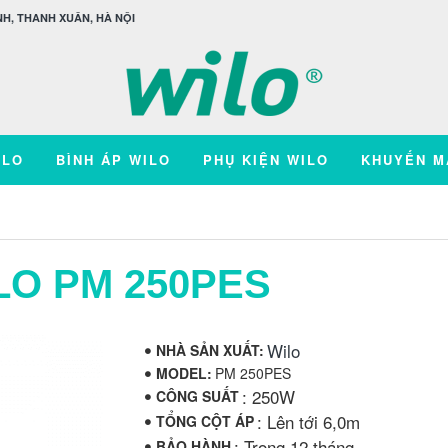
H, THANH XUÂN, HÀ NỘI
ILO
BÌNH ÁP WILO
PHỤ KIỆN WILO
KHUYẾN M
LO PM 250PES
Wilo
NHÀ SẢN XUẤT:
MODEL:
PM 250PES
: 250W
CÔNG SUẤT
: Lên tới 6,0m
TỔNG CỘT ÁP
: Trong 12 tháng
BẢO HÀNH