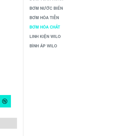
BƠM NƯỚC BIỂN
BƠM HỎA TIỄN
BƠM HÓA CHẤT
LINH KIỆN WILO
BÌNH ÁP WILO