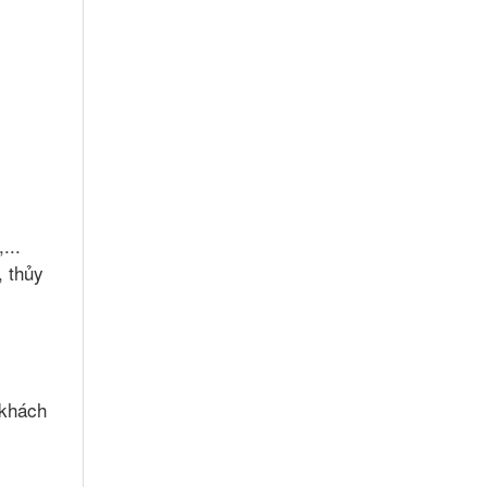
...
, thủy
 khách