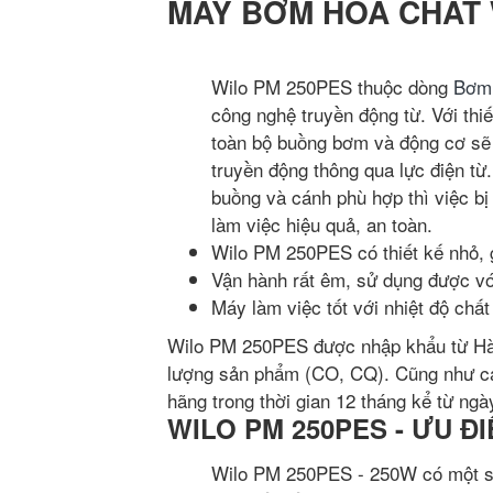
MÁY BƠM HÓA CHẤT 
Wilo PM 250PES thuộc dòng
Bơm
công nghệ truyền động từ. Với thi
toàn bộ buồng bơm và động cơ sẽ 
truyền động thông qua lực điện từ.
buồng và cánh phù hợp thì việc b
làm việc hiệu quả, an toàn.
Wilo PM 250PES có thiết kế nhỏ, g
Vận hành rất êm, sử dụng được với
Máy làm việc tốt với nhiệt độ chất
Wilo PM 250PES được nhập khẩu từ Hàn
lượng sản phẩm (CO, CQ). Cũng như 
hãng trong thời gian 12 tháng kể từ ngà
WILO PM 250PES - ƯU ĐI
Wilo PM 250PES - 250W có một số