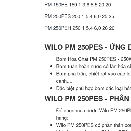
PM 150PE
150
1
3,6
5,5
20
20
PM 250PES
250
1
5,4
6,0
25
25
PM 250PEH
250
1
5,4
6,0
26
26
WILO PM 250PES - ỨNG 
Bơm Hóa Chất PM 250PES - 250W 
Bơm tuần hoàn nước có lẫn hóa ch
Bơm pha trộn, chiết rót vào các lo
canh,...
Đặc biệt phù hợp bơm các loại hóa
WILO PM 250PES - PHÂN
Để chọn mua được Wilo PM 250PES
hàng:
Wilo PM 250PES có phần thân bơm