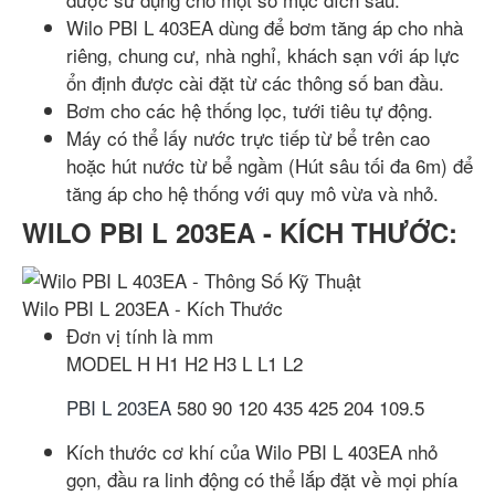
Wilo PBI L 403EA dùng để bơm tăng áp cho nhà
riêng, chung cư, nhà nghỉ, khách sạn với áp lực
ổn định được cài đặt từ các thông số ban đầu.
Bơm cho các hệ thống lọc, tưới tiêu tự động.
Máy có thể lấy nước trực tiếp từ bể trên cao
hoặc hút nước từ bể ngầm (Hút sâu tối đa 6m) để
tăng áp cho hệ thống với quy mô vừa và nhỏ.
WILO PBI L 203EA - KÍCH THƯỚC:
Wilo PBI L 203EA - Kích Thước
Đơn vị tính là mm
MODEL
H
H1
H2
H3
L
L1
L2
PBI L 203EA
580
90
120
435
425
204
109.5
Kích thước cơ khí của Wilo PBI L 403EA nhỏ
gọn, đầu ra linh động có thể lắp đặt về mọi phía