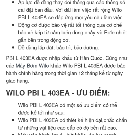
Áp lực dễ dàng thay đổi thông qua các thông số
cài đặt ban đầu. Với dải làm việc rất rộng Wilo
PBI L 403EA sẽ đáp ứng mọi yêu cầu làm việc.
Động cơ được bảo vệ rất tốt thông qua cơ chế
bảo vệ kép từ cảm biến dòng chảy và Rơle nhiệt
gắn bên trong động cơ.
Dễ dàng lắp đăt, bảo trì, bảo dưỡng.
PBI L 403EA được nhập khẩu từ Hàn Quốc. Cũng như
các
Máy Bơm Wilo
khác Wilo PBI L 403EA được bảo
hành chính hãng trong thời gian 12 tháng kể từ ngày
giao hàng.
WILO PBI L 403EA - ƯU ĐIỂM:
Wilo PBI L 403EA có một số ưu điểm có thể
được kể tới như sau:
Wilo PBI L 403EA có thiết kế hiện đại,chắc chắn
từ những vật liệu cao cấp có độ bền rất cao.
Máy vận hành êm ái, hút khỏe, áp lực mạnh,