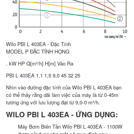
Wilo PBI L 403EA - Đặc Tính
MODEL
P
ĐẶC TÍNH
HỌNG
.
kW
HP
Q[m³/h]
H[m]
Vào
Ra
PBI L 403EA
1,1
1,5
9,0
45
32
25
Nhìn vào đường đặc tính của Wilo PBI L 403EA bạn
có thể thấy rằng dải làm việc của máy là từ 0-45m
tương ứng với lưu lượng đạt từ 9,0-0 m³/h.
WILO PBI L 403EA - ỨNG DỤNG:
Máy Bơm Biến Tần Wilo PBI L 403EA - 1100W
được sử dụng cho một số mục đích sau: