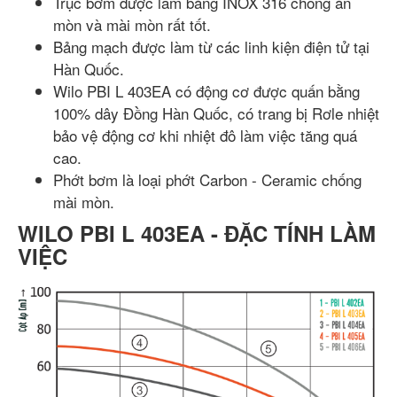
Trục bơm được làm bằng INOX 316 chống ăn
mòn và mài mòn rất tốt.
Bảng mạch được làm từ các linh kiện điện tử tại
Hàn Quốc.
Wilo PBI L 403EA có động cơ được quấn bằng
100% dây Đồng Hàn Quốc, có trang bị Rơle nhiệt
bảo vệ động cơ khi nhiệt đô làm việc tăng quá
cao.
Phớt bơm là loại phớt Carbon - Ceramic chống
mài mòn.
WILO PBI L 403EA - ĐẶC TÍNH LÀM
VIỆC