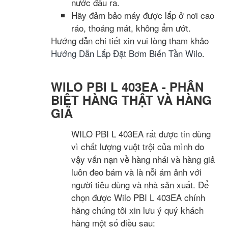
nước đầu ra.
Hãy đảm bảo máy được lắp ở nơi cao
ráo, thoáng mát, không ẩm ướt.
Hướng dẫn chi tiết xin vui lòng tham khảo
Hướng Dẫn Lắp Đặt Bơm Biến Tần Wilo
.
WILO PBI L 403EA - PHÂN
BIỆT HÀNG THẬT VÀ HÀNG
GIẢ
WILO PBI L 403EA rất được tin dùng
vì chất lượng vuột trội của mình do
vậy vấn nạn về hàng nhái và hàng giả
luôn đeo bám và là nỗi ám ảnh với
người tiêu dùng và nhà sản xuất. Để
chọn được Wilo PBI L 403EA chính
hãng chúng tôi xin lưu ý quý khách
hàng một số điều sau: