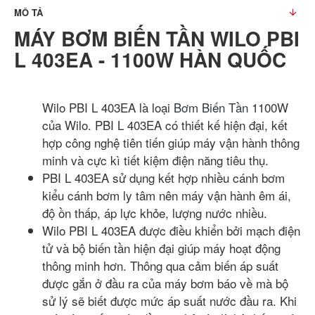
MÔ TẢ
MÁY BƠM BIẾN TẦN WILO PBI
L 403EA - 1100W HÀN QUỐC
Wilo PBI L 403EA là loại
Bơm Biến Tần
1100W
của Wilo. PBI L 403EA có thiết kế hiện đại, kết
hợp công nghệ tiên tiến giúp máy vận hành thông
minh và cực kì tiết kiệm điện năng tiêu thụ.
PBI L 403EA sử dụng kết hợp nhiều cánh bơm
kiểu cánh bơm ly tâm nên máy vận hành êm ái,
độ ồn thấp, áp lực khỏe, lượng nước nhiều.
Wilo PBI L 403EA được điều khiển bởi mạch điện
tử và bộ biến tần hiện đại giúp máy hoạt động
thông minh hơn. Thông qua cảm biến áp suất
được gắn ở đầu ra của máy bơm báo về mà bộ
sử lý sẽ biết được mức áp suất nước đầu ra. Khi