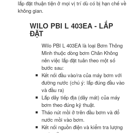
lắp đặt thuận tiện ở mọi vị trí dù có bị hạn chế về
không gian.
WILO PBI L 403EA - LẮP
ĐẶT
Wilo PBI L 403EA là loại Bơm Thông
Minh thuộc dòng bơm Chân Không
nên việc lắp đặt tuân theo một số
bước sau:
Kết nối đầu vào/ra của máy bơm với
đường nước (chú ý: lắp đúng đầu vào
và đầu ra)
Lắp dây tiếp địa (dây mát) của máy
bơm theo đúng kỹ thuật.
Tháo nút mồi ở trên đầu bơm và đổ
nước mồi vào bơm.
Kết nối nguồn điện và kiểm tra lượng