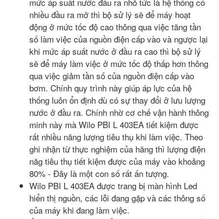
mức áp suất nước đầu ra nhỏ tức là hệ thống có
nhiều đầu ra mở thì bộ sử lý sẽ để máy hoạt
động ở mức tốc độ cao thông qua việc tăng tần
số làm việc của nguồn điện cấp vào và ngược lại
khi mức áp suất nước ở đầu ra cao thì bộ sử lý
sẽ để máy làm việc ở mức tốc độ thấp hơn thông
qua việc giảm tần số của nguồn điện cấp vào
bơm. Chính quy trình này giúp áp lực của hệ
thống luôn ổn định dù có sự thay đổi ở lưu lượng
nước ở đầu ra. Chính nhờ cơ chế vận hành thông
minh này mà Wilo PBI L 403EA tiết kiệm được
rất nhiều năng lượng tiêu thụ khi làm việc. Theo
ghi nhận từ thực nghiệm của hãng thì lượng điện
năg tiêu thụ tiết kiệm được của máy vào khoảng
80% - Đây là một con số rất ấn tượng.
Wilo PBI L 403EA được trang bị màn hình Led
hiển thị nguồn, các lỗi đang gặp và các thông số
của máy khi đang làm việc.