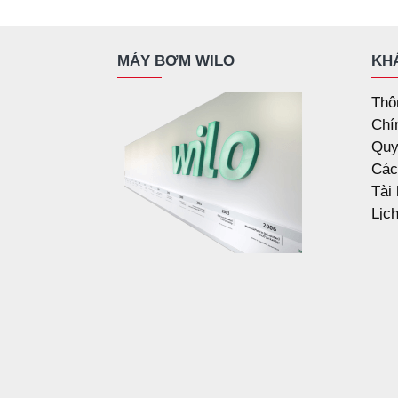
MÁY BƠM WILO
KH
Thô
Chí
Quy
Các
Tài
Lịc