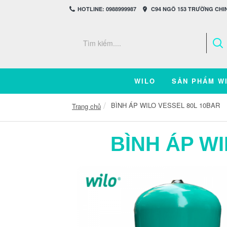
HOTLINE: 0988999987
C94 NGÕ 153 TRƯỜNG CHIN
WILO
SẢN PHẨM W
BÌNH ÁP WILO VESSEL 80L 10BAR
Trang chủ
BÌNH ÁP W