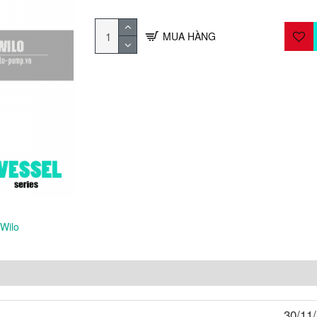
MUA HÀNG
 Wilo
30/11