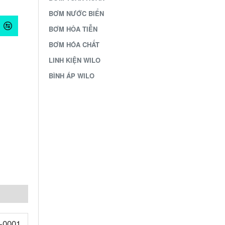
BƠM NƯỚC BIỂN
BƠM HỎA TIỄN
BƠM HÓA CHẤT
LINH KIỆN WILO
BÌNH ÁP WILO
/-0001