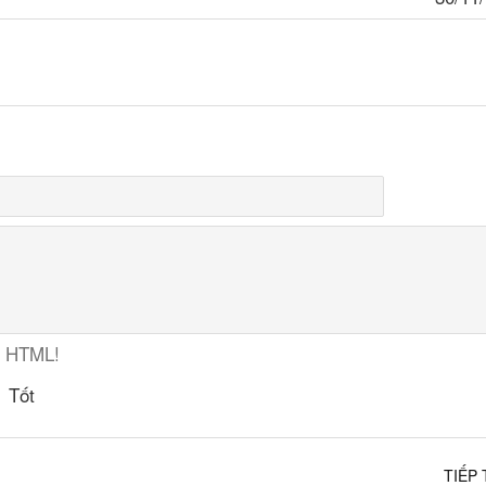
ợ HTML!
Tốt
TIẾP