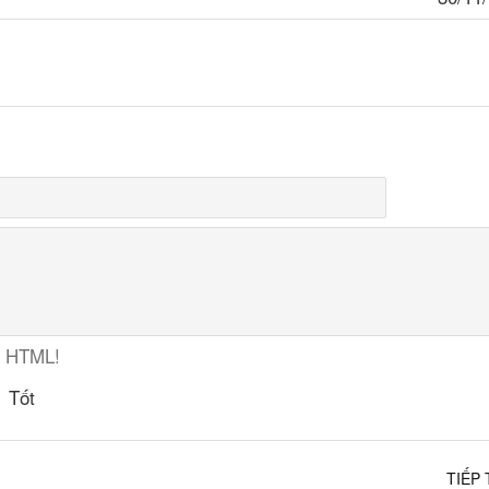
ợ HTML!
Tốt
TIẾP