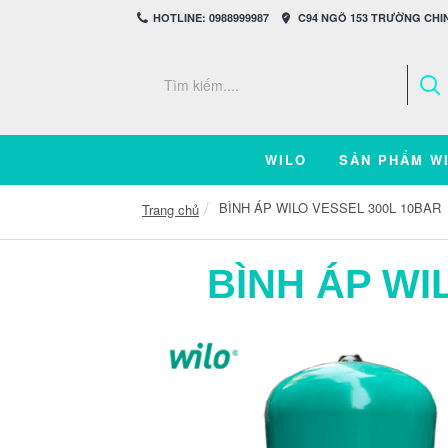
HOTLINE: 0988999987
C94 NGÕ 153 TRƯỜNG CHIN
WILO
SẢN PHẨM W
BÌNH ÁP WILO VESSEL 300L 10BAR
Trang chủ
BÌNH ÁP WI