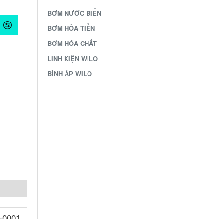
BƠM NƯỚC BIỂN
BƠM HỎA TIỄN
BƠM HÓA CHẤT
LINH KIỆN WILO
BÌNH ÁP WILO
/-0001