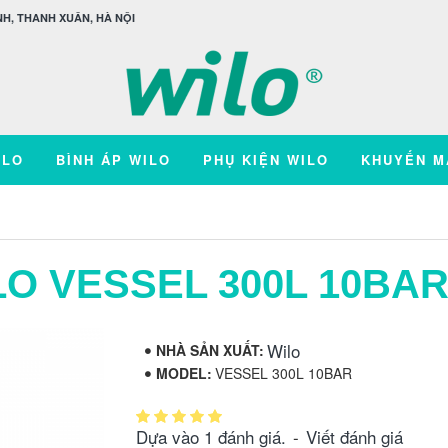
H, THANH XUÂN, HÀ NỘI
ILO
BÌNH ÁP WILO
PHỤ KIỆN WILO
KHUYẾN M
LO VESSEL 300L 10BA
Wilo
NHÀ SẢN XUẤT:
MODEL:
VESSEL 300L 10BAR
Dựa vào 1 đánh giá.
-
Viết đánh giá