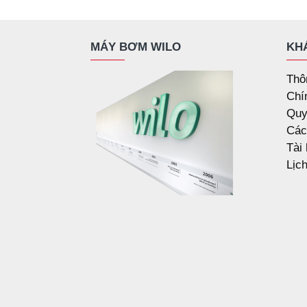
MÁY BƠM WILO
KH
Thô
Chí
Quy
Các
Tài
Lịc