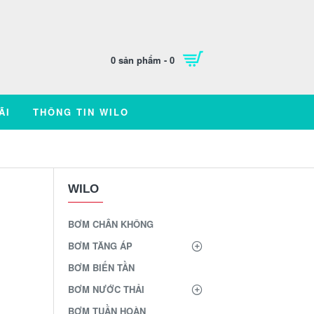
0 sản phẩm - 0
ÃI
THÔNG TIN WILO
WILO
R
BƠM CHÂN KHÔNG
BƠM TĂNG ÁP
BƠM BIẾN TẦN
BƠM NƯỚC THẢI
BƠM TUẦN HOÀN