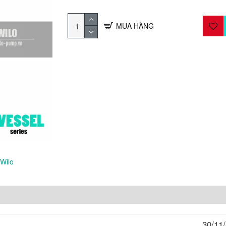
MUA HÀNG
 Wilo
30/11